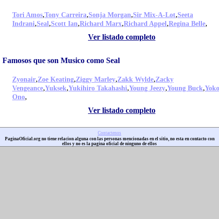
,
,
,
,
Tori Amos
Tony Carreira
Sonja Morgan
Sir Mix-A-Lot
Seeta
,
,
,
,
,
,
Indrani
Seal
Scott Ian
Richard Marx
Richard Appel
Regina Belle
Ver listado completo
Famosos que son Musico como Seal
,
,
,
,
Zyonair
Zoe Keating
Ziggy Marley
Zakk Wylde
Zacky
,
,
,
,
,
Vengeance
Yuksek
Yukihiro Takahashi
Young Jeezy
Young Buck
Yok
,
Ono
Ver listado completo
Contactenos
PaginaOficial.org no tiene relacion alguna con las personas mencionadas en el sitio, no esta en contacto con
ellos y no es la pagina oficial de ninguno de ellos