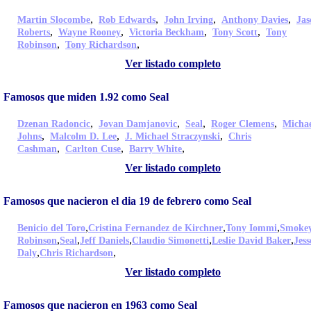
,
,
,
,
Martin Slocombe
Rob Edwards
John Irving
Anthony Davies
Jas
,
,
,
,
Roberts
Wayne Rooney
Victoria Beckham
Tony Scott
Tony
,
,
Robinson
Tony Richardson
Ver listado completo
Famosos que miden 1.92 como Seal
,
,
,
,
Dzenan Radoncic
Jovan Damjanovic
Seal
Roger Clemens
Micha
,
,
,
Johns
Malcolm D. Lee
J. Michael Straczynski
Chris
,
,
,
Cashman
Carlton Cuse
Barry White
Ver listado completo
Famosos que nacieron el dia 19 de febrero como Seal
,
,
,
Benicio del Toro
Cristina Fernandez de Kirchner
Tony Iommi
Smoke
,
,
,
,
,
Robinson
Seal
Jeff Daniels
Claudio Simonetti
Leslie David Baker
Jess
,
,
Daly
Chris Richardson
Ver listado completo
Famosos que nacieron en 1963 como Seal