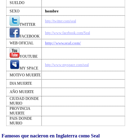
SUELDO
hombre
SEXO
http://twitter.com/seal
TWITTER
http://www.facebook.com/Seal
FACEBOOK
http://www.seal.com/
WEB OFICIAL
YOUTUBE
http://www.myspace.com/seal
MY SPACE
MOTIVO MUERTE
DIA MUERTE
AÑO MUERTE
CIUDAD DONDE
MURIO
PROVINCIA
MUERTE
PAIS DONDE
MURIO
Famosos que nacieron en Inglaterra como Seal