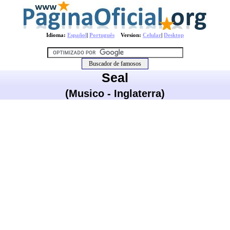
Idioma:
Español
|
Português
Version:
Celular
|
Desktop
Seal
(Musico - Inglaterra)