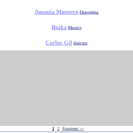
Amania Montero
Deportista
Buika
Musico
Carlos Gil
director
1
2
Siguiente >>