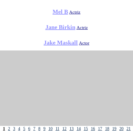
Mel B
Actriz
Jane Birkin
Actriz
Jake Maskall
Actor
1
2
3
4
5
6
7
8
9
10
11
12
13
14
15
16
17
18
19
20
21