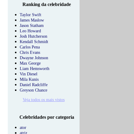
Ranking da celebridade
Taylor Swift
James Maslow
Jason Statham
Leo Howard
Josh Hutcherson
Kendall Schmidt
Carlos Pena
Chris Evans
Dwayne Johnson
Max George
Liam Hemsworth
Vin Diesel
Mila Kunis
Daniel Radcliffe
Greyson Chance
Veja todos os mais vistos
Celebridades por categoria
ator
atriz