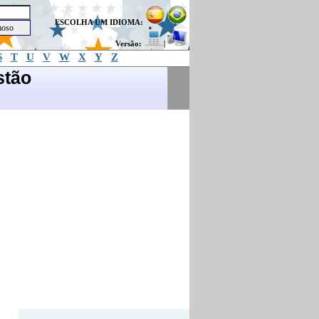
ESCOLHA UM IDIOMA:
Versão:
|
S
T
U
V
W
X
Y
Z
stão