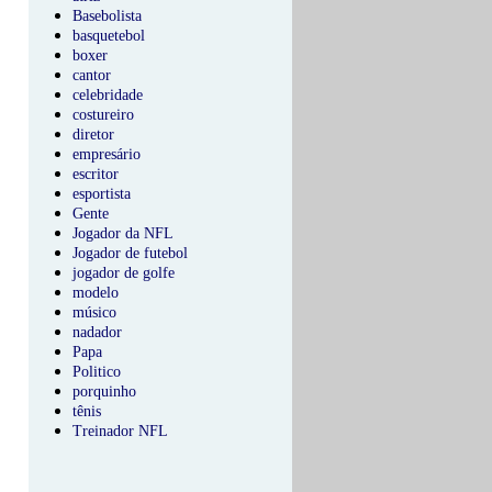
Basebolista
basquetebol
boxer
cantor
celebridade
costureiro
diretor
empresário
escritor
esportista
Gente
Jogador da NFL
Jogador de futebol
jogador de golfe
modelo
músico
nadador
Papa
Politico
porquinho
tênis
Treinador NFL