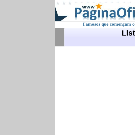
Famosos que començam 
Lis