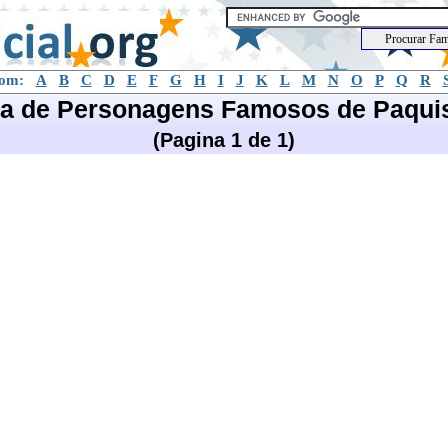
com:
A
B
C
D
E
F
G
H
I
J
K
L
M
N
O
P
Q
R
ta de Personagens Famosos de Paqui
(Pagina 1 de 1)