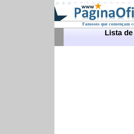
Famosos que començam 
Lista d