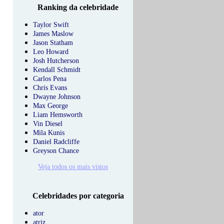
Ranking da celebridade
Taylor Swift
James Maslow
Jason Statham
Leo Howard
Josh Hutcherson
Kendall Schmidt
Carlos Pena
Chris Evans
Dwayne Johnson
Max George
Liam Hemsworth
Vin Diesel
Mila Kunis
Daniel Radcliffe
Greyson Chance
Veja todos os mais vistos
Celebridades por categoria
ator
atriz