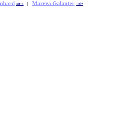
mbard
Mareva Galanter
||
atriz
atriz