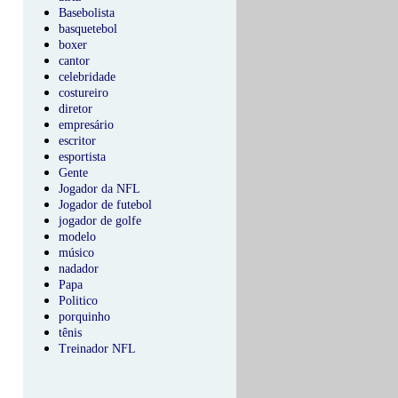
Basebolista
basquetebol
boxer
cantor
celebridade
costureiro
diretor
empresário
escritor
esportista
Gente
Jogador da NFL
Jogador de futebol
jogador de golfe
modelo
músico
nadador
Papa
Politico
porquinho
tênis
Treinador NFL