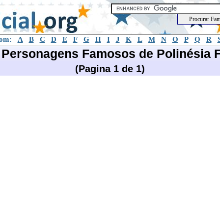
com:
A
B
C
D
E
F
G
H
I
J
K
L
M
N
O
P
Q
R
e Personagens Famosos de Polinésia 
(Pagina 1 de 1)