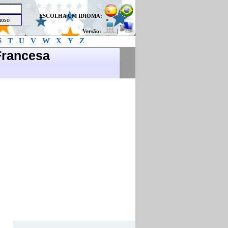
ESCOLHA UM IDIOMA:
Versão:
|
S
T
U
V
W
X
Y
Z
Francesa