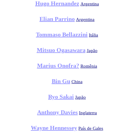
Hugo Hernandez
Argentina
Elian Parrino
Argentina
Tommaso Bellazzini
Itália
Mitsuo Ogasawara
Japão
Marius Onofra?
Romênia
Bin Gu
China
Ryo Sakai
Japão
Anthony Davies
Inglaterra
Wayne Hennessey
País de Gales