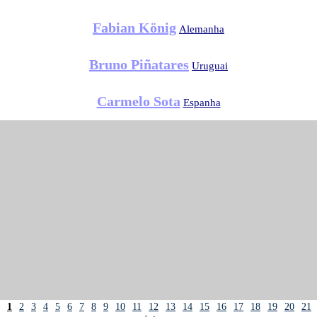
Fabian König
Alemanha
Bruno Piñatares
Uruguai
Carmelo Sota
Espanha
1
2
3
4
5
6
7
8
9
10
11
12
13
14
15
16
17
18
19
20
21