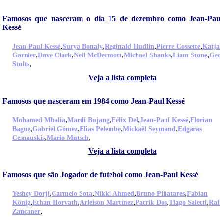
Famosos que nasceram o dia 15 de dezembro como Jean-Pau
Kessé
,
,
,
,
Jean-Paul Kessé
Surya Bonaly
Reginald Hudlin
Pierre Cossette
Katja
,
,
,
,
,
Garnier
Dave Clark
Neil McDermott
Michael Shanks
Liam Stone
Geo
,
Stults
Veja a lista completa
Famosos que nasceram em 1984 como Jean-Paul Kessé
,
,
,
,
Mohamed Mbalia
Mardi Bujang
Félix Del
Jean-Paul Kessé
Florian
,
,
,
,
Bague
Gabriel Gómez
Elias Pelembe
Mickaël Seymand
Edgaras
,
,
Cesnauskis
Mario Mutsch
Veja a lista completa
Famosos que são Jogador de futebol como Jean-Paul Kessé
,
,
,
,
Yeshey Dorji
Carmelo Sota
Nikki Ahmed
Bruno Piñatares
Fabian
,
,
,
,
,
König
Ethan Horvath
Arleison Martínez
Patrik Dos
Tiago Saletti
Raf
,
Zancaner