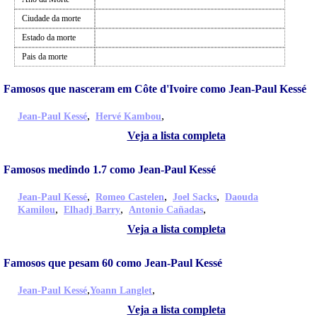
Ciudade da morte
Estado da morte
Pais da morte
Famosos que nasceram em Côte d'Ivoire como Jean-Paul Kessé
,
,
Jean-Paul Kessé
Hervé Kambou
Veja a lista completa
Famosos medindo 1.7 como Jean-Paul Kessé
,
,
,
Jean-Paul Kessé
Romeo Castelen
Joel Sacks
Daouda
,
,
,
Kamilou
Elhadj Barry
Antonio Cañadas
Veja a lista completa
Famosos que pesam 60 como Jean-Paul Kessé
,
,
Jean-Paul Kessé
Yoann Langlet
Veja a lista completa