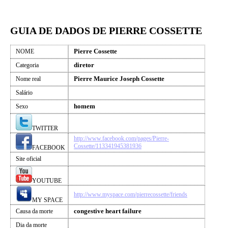
GUIA DE DADOS DE PIERRE COSSETTE
Pierre Cossette
NOME
diretor
Categoria
Pierre Maurice Joseph Cossette
Nome real
Salário
homem
Sexo
TWITTER
http://www.facebook.com/pages/Pierre-
Cossette/113341945381936
FACEBOOK
Site oficial
YOUTUBE
http://www.myspace.com/pierrecossette/friends
MY SPACE
congestive heart failure
Causa da morte
Dia da morte