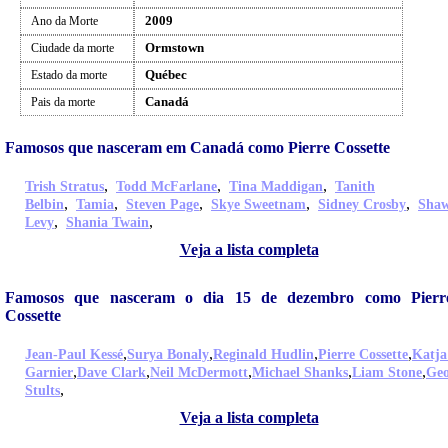
2009
Ano da Morte
Ormstown
Ciudade da morte
Québec
Estado da morte
Canadá
Pais da morte
Famosos que nasceram em Canadá como Pierre Cossette
,
,
,
Trish Stratus
Todd McFarlane
Tina Maddigan
Tanith
,
,
,
,
,
Belbin
Tamia
Steven Page
Skye Sweetnam
Sidney Crosby
Sha
,
,
Levy
Shania Twain
Veja a lista completa
Famosos que nasceram o dia 15 de dezembro como Pierr
Cossette
,
,
,
,
Jean-Paul Kessé
Surya Bonaly
Reginald Hudlin
Pierre Cossette
Katja
,
,
,
,
,
Garnier
Dave Clark
Neil McDermott
Michael Shanks
Liam Stone
Geo
,
Stults
Veja a lista completa