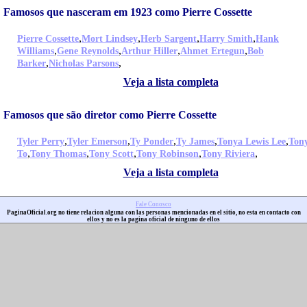
Famosos que nasceram em 1923 como Pierre Cossette
,
,
,
,
Pierre Cossette
Mort Lindsey
Herb Sargent
Harry Smith
Hank
,
,
,
,
Williams
Gene Reynolds
Arthur Hiller
Ahmet Ertegun
Bob
,
,
Barker
Nicholas Parsons
Veja a lista completa
Famosos que são diretor como Pierre Cossette
,
,
,
,
,
Tyler Perry
Tyler Emerson
Ty Ponder
Ty James
Tonya Lewis Lee
Ton
,
,
,
,
,
To
Tony Thomas
Tony Scott
Tony Robinson
Tony Riviera
Veja a lista completa
Fale Conosco
PaginaOficial.org no tiene relacion alguna con las personas mencionadas en el sitio, no esta en contacto con
ellos y no es la pagina oficial de ninguno de ellos