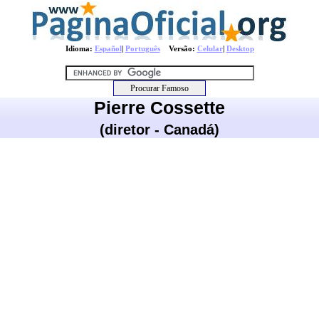
Idioma:
Español
|
Português
Versão:
Celular
|
Desktop
Pierre Cossette
(diretor - Canadá)