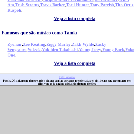
,
,
,
,
,
Am
Trish Stratus
Travis Barker
Torii Hunter
Tony Parrish
Tito Ortiz
,
Ruspoli
Veja a lista completa
Famosos que são músico como Tamia
,
,
,
,
Zyonair
Zoe Keating
Ziggy Marley
Zakk Wylde
Zacky
,
,
,
,
,
Vengeance
Yuksek
Yukihiro Takahashi
Young Jeezy
Young Buck
Yok
,
Ono
Veja a lista completa
Fale Conosco
PaginaOficial.org no tiene relacion alguna con las personas mencionadas en el sitio, no esta en contacto con
ellos y no es la pagina oficial de ninguno de ellos