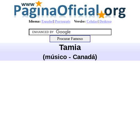
Idioma:
Español
|
Português
Versão:
Celular
|
Desktop
Tamia
(músico - Canadá)