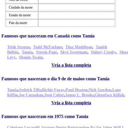
Ciudade da morte
Estado da morte
Pais da morte
Famosos que nasceram em Canadá como Tamia
,
,
,
Trish Stratus
Todd McFarlane
Tina Maddigan
Tanith
,
,
,
,
,
Belbin
Tamia
Steven Page
Skye Sweetnam
Sidney Crosby
Sha
,
,
Levy
Shania Twain
Veja a lista completa
Famosos que nasceram o dia 9 de de maioo como Tamia
,
,
,
,
,
Tamia
Sedrick Ellis
Richie Furay
Paul Heaton
Nick Gordon
Lane
,
,
,
,
,
Kiffin
Joe Carnahan
Jessi Colter
James L. Brooks
Ghostface Killah
Veja a lista completa
Famosos que nasceram em 1975 como Tamia
,
,
,
Cristiano Lucarelli
Jacques-Desire Periatambee
Ra´fat Jaber
Will I