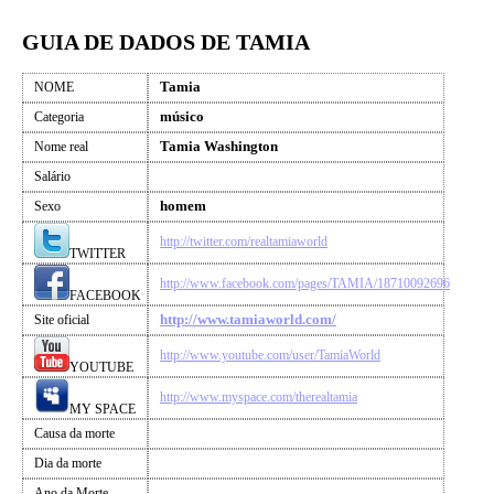
GUIA DE DADOS DE TAMIA
Tamia
NOME
músico
Categoria
Tamia Washington
Nome real
Salário
homem
Sexo
http://twitter.com/realtamiaworld
TWITTER
http://www.facebook.com/pages/TAMIA/18710092696
FACEBOOK
http://www.tamiaworld.com/
Site oficial
http://www.youtube.com/user/TamiaWorld
YOUTUBE
http://www.myspace.com/therealtamia
MY SPACE
Causa da morte
Dia da morte
Ano da Morte