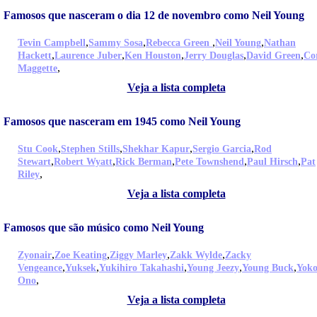
Famosos que nasceram o dia 12 de novembro como Neil Young
,
,
,
,
Tevin Campbell
Sammy Sosa
Rebecca Green
Neil Young
Nathan
,
,
,
,
,
Hackett
Laurence Juber
Ken Houston
Jerry Douglas
David Green
Co
,
Maggette
Veja a lista completa
Famosos que nasceram em 1945 como Neil Young
,
,
,
,
Stu Cook
Stephen Stills
Shekhar Kapur
Sergio Garcia
Rod
,
,
,
,
,
Stewart
Robert Wyatt
Rick Berman
Pete Townshend
Paul Hirsch
Pat
,
Riley
Veja a lista completa
Famosos que são músico como Neil Young
,
,
,
,
Zyonair
Zoe Keating
Ziggy Marley
Zakk Wylde
Zacky
,
,
,
,
,
Vengeance
Yuksek
Yukihiro Takahashi
Young Jeezy
Young Buck
Yok
,
Ono
Veja a lista completa