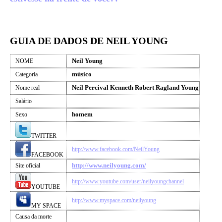
GUIA DE DADOS DE NEIL YOUNG
Neil Young
NOME
músico
Categoria
Neil Percival Kenneth Robert Ragland Young
Nome real
Salário
homem
Sexo
TWITTER
http://www.facebook.com/NeilYoung
FACEBOOK
http://www.neilyoung.com/
Site oficial
http://www.youtube.com/user/neilyoungchannel
YOUTUBE
http://www.myspace.com/neilyoung
MY SPACE
Causa da morte