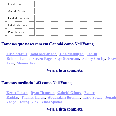
Dia da morte
Ano da Morte
Ciudade da morte
Estado da morte
Pais da morte
Famosos que nasceram em Canadá como Neil Young
,
,
,
Trish Stratus
Todd McFarlane
Tina Maddigan
Tanith
,
,
,
,
,
Belbin
Tamia
Steven Page
Skye Sweetnam
Sidney Crosby
Sha
,
,
Levy
Shania Twain
Veja a lista completa
Famosos medindo 1.83 como Neil Young
,
,
,
Kevin Jansen
Ryan Thomson
Gabriel Gómez
Fabien
,
,
,
,
Raddas
Thomas Horak
Abdusalam Ibrahim
Tariq Spezie
Jonat
,
,
,
Zongo
Young Buck
Vince Spadea
Veja a lista completa