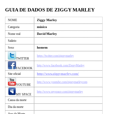
GUIA DE DADOS DE ZIGGY MARLEY
Ziggy Marley
NOME
músico
Categoria
David Marley
Nome real
Salário
homem
Sexo
https://twitter.com/ziggymarley
TWITTER
http://www.facebook.com/ZiggyMarley
FACEBOOK
http://www.ziggymarley.com/
Site oficial
http://www.youtube.com/ziggymarleycom
YOUTUBE
http://www.myspace.com/ziggymarley
MY SPACE
Causa da morte
Dia da morte
Ano da Morte