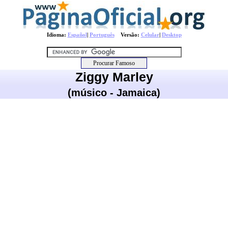
Idioma:
Español
|
Português
Versão:
Celular
|
Desktop
Ziggy Marley
(músico - Jamaica)