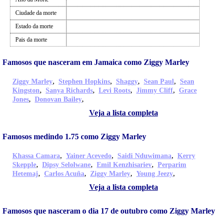
Ciudade da morte
Estado da morte
Pais da morte
Famosos que nasceram em Jamaica como Ziggy Marley
,
,
,
,
Ziggy Marley
Stephen Hopkins
Shaggy
Sean Paul
Sean
,
,
,
,
Kingston
Sanya Richards
Levi Roots
Jimmy Cliff
Grace
,
,
Jones
Donovan Bailey
Veja a lista completa
Famosos medindo 1.75 como Ziggy Marley
,
,
,
Khassa Camara
Yainer Acevedo
Saidi Nduwimana
Kerry
,
,
,
Skepple
Dipsy Selolwane
Emil Kenzhisariev
Perparim
,
,
,
,
Hetemaj
Carlos Acuña
Ziggy Marley
Young Jeezy
Veja a lista completa
Famosos que nasceram o dia 17 de outubro como Ziggy Marley