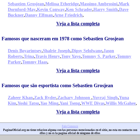
,
,
,
Sebastien Grosjean
Melissa Etheridge
Massimo Ambrosini
Mark
,
,
,
,
Dornford-May
Kevin Conway
Ken Schrader
Harry Smith
Dave
,
,
,
Buckner
Danny Elfman
Arne Friedrich
Veja a lista completa
Famosos que nasceram em 1978 como Sebastien Grosjean
,
,
,
Denis Boyarintsev
Shalrie Joseph
Dipsy Selolwane
Jason
,
,
,
,
,
Roberts
Trina
Travis Henry
Tony Yayo
Tommy S. Parker
Tommy
,
,
Parker
Tommy Haas
Veja a lista completa
Famosos que são esportista como Sebastien Grosjean
,
,
,
,
Zaheer Khan
Zack Ryder
Zachary Johnson
Yuvraj Singh
Yuna
,
,
,
,
,
,
Kim
Yoshi Tatsu
Yao Ming
Yani Tseng
WWE Divas
Willis McGahee
Veja a lista completa
Fale Conosco
PaginaOficial.org no tiene relacion alguna con las personas mencionadas en el sitio, no esta en contacto con
ellos y no es la pagina oficial de ninguno de ellos