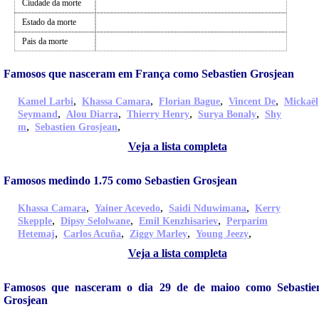
Ciudade da morte
Estado da morte
Pais da morte
Famosos que nasceram em França como Sebastien Grosjean
,
,
,
,
Kamel Larbi
Khassa Camara
Florian Bague
Vincent De
Mickaël
,
,
,
,
Seymand
Alou Diarra
Thierry Henry
Surya Bonaly
Shy
,
,
m
Sebastien Grosjean
Veja a lista completa
Famosos medindo 1.75 como Sebastien Grosjean
,
,
,
Khassa Camara
Yainer Acevedo
Saidi Nduwimana
Kerry
,
,
,
Skepple
Dipsy Selolwane
Emil Kenzhisariev
Perparim
,
,
,
,
Hetemaj
Carlos Acuña
Ziggy Marley
Young Jeezy
Veja a lista completa
Famosos que nasceram o dia 29 de de maioo como Sebastie
Grosjean