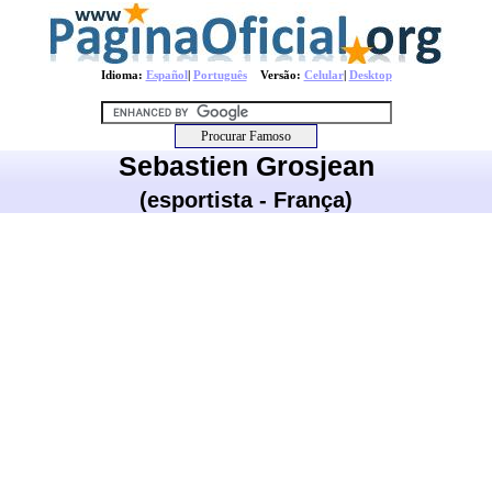
Idioma:
Español
|
Português
Versão:
Celular
|
Desktop
Sebastien Grosjean
(esportista - França)