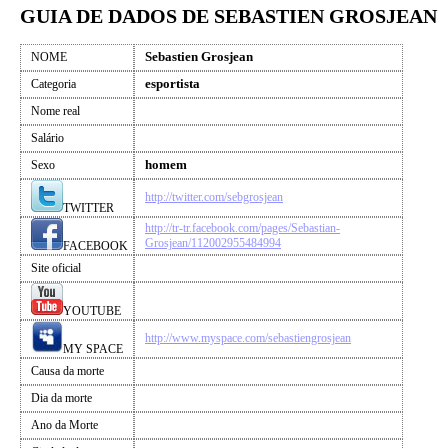
GUIA DE DADOS DE SEBASTIEN GROSJEAN
Sebastien Grosjean
NOME
esportista
Categoria
Nome real
Salário
homem
Sexo
http://twitter.com/sebgrosjean
TWITTER
http://tr-tr.facebook.com/pages/Sebastian-
Grosjean/112002955484994
FACEBOOK
Site oficial
YOUTUBE
http://www.myspace.com/sebastiengrosjean
MY SPACE
Causa da morte
Dia da morte
Ano da Morte