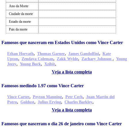
Ano da Morte
Ciudade da morte
Estado da morte
Pais da morte
Famosos que nasceram em Estados Unidos como Vince Carter
,
,
,
Ethan Horvath
Thomas Garner
James Gandolfini
Kate
,
,
,
,
Upton
Zendaya Coleman
Zakk Wylde
Zachary Johnson
Young
,
,
,
Jeezy
Young Buck
Xzibit
Veja a lista completa
Famosos medindo 1.97 como Vince Carter
,
,
,
Vince Carter
Peyton Manning
Petr Cech
Juan Martin del
,
,
,
,
Potro
Goldust
Julius Erving
Charles Barkley
Veja a lista completa
Famosos que nasceram o dia 26 de janeiro como Vince Carter