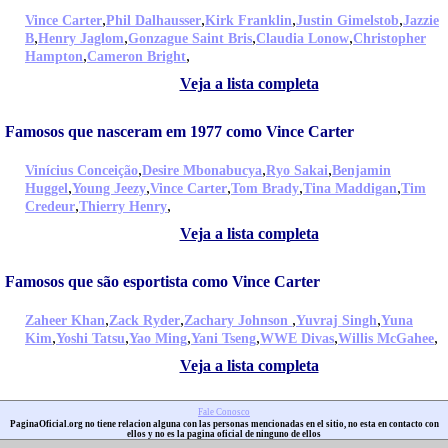
,
,
,
,
Vince Carter
Phil Dalhausser
Kirk Franklin
Justin Gimelstob
Jazzie
,
,
,
,
B
Henry Jaglom
Gonzague Saint Bris
Claudia Lonow
Christopher
,
,
Hampton
Cameron Bright
Veja a lista completa
Famosos que nasceram em 1977 como Vince Carter
,
,
,
Vinícius Conceição
Desire Mbonabucya
Ryo Sakai
Benjamin
,
,
,
,
,
Huggel
Young Jeezy
Vince Carter
Tom Brady
Tina Maddigan
Tim
,
,
Credeur
Thierry Henry
Veja a lista completa
Famosos que são esportista como Vince Carter
,
,
,
,
Zaheer Khan
Zack Ryder
Zachary Johnson
Yuvraj Singh
Yuna
,
,
,
,
,
,
Kim
Yoshi Tatsu
Yao Ming
Yani Tseng
WWE Divas
Willis McGahee
Veja a lista completa
Fale Conosco
PaginaOficial.org no tiene relacion alguna con las personas mencionadas en el sitio, no esta en contacto con
ellos y no es la pagina oficial de ninguno de ellos