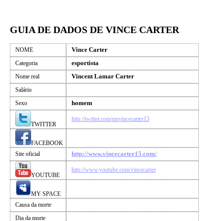
GUIA DE DADOS DE VINCE CARTER
Vince Carter
NOME
esportista
Categoria
Vincent Lamar Carter
Nome real
Salário
homem
Sexo
http://twitter.com/mrvincecarter15
TWITTER
FACEBOOK
http://www.vincecarter15.com/
Site oficial
http://www.youtube.com/vincecarter
YOUTUBE
MY SPACE
Causa da morte
Dia da morte