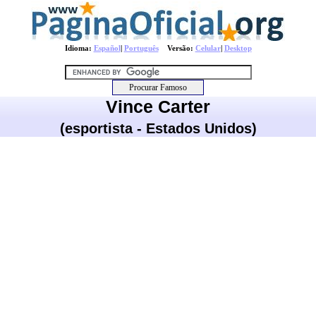
Idioma:
Español
|
Português
Versão:
Celular
|
Desktop
Vince Carter
(esportista - Estados Unidos)