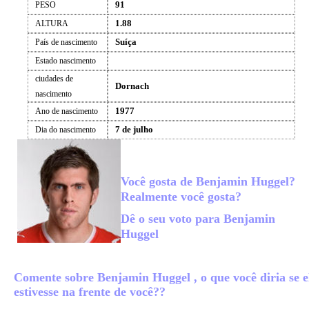
91
PESO
1.88
ALTURA
Suíça
País de nascimento
Estado nascimento
ciudades de
Dornach
nascimento
1977
Ano de nascimento
7 de julho
Dia do nascimento
Você gosta de Benjamin Huggel?
Realmente você gosta?
Dê o seu voto para Benjamin
Huggel
Comente sobre Benjamin Huggel , o que você diria se e
estivesse na frente de você??