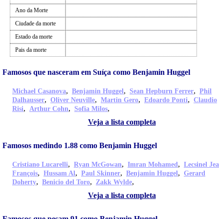
Ano da Morte
Ciudade da morte
Estado da morte
Pais da morte
Famosos que nasceram em Suíça como Benjamin Huggel
,
,
,
Michael Casanova
Benjamin Huggel
Sean Hepburn Ferrer
Phil
,
,
,
,
Dalhausser
Oliver Neuville
Martin Gero
Edoardo Ponti
Claudio
,
,
,
Risi
Arthur Cohn
Sofia Milos
Veja a lista completa
Famosos medindo 1.88 como Benjamin Huggel
,
,
,
Cristiano Lucarelli
Ryan McGowan
Imran Mohamed
Lecsinel Je
,
,
,
,
François
Hussam Al
Paul Skinner
Benjamin Huggel
Gerard
,
,
,
Doherty
Benicio del Toro
Zakk Wylde
Veja a lista completa
Famosos que pesam 91 como Benjamin Huggel