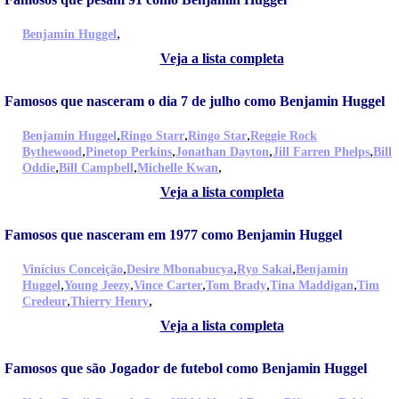
,
Benjamin Huggel
Veja a lista completa
Famosos que nasceram o dia 7 de julho como Benjamin Huggel
,
,
,
Benjamin Huggel
Ringo Starr
Ringo Star
Reggie Rock
,
,
,
,
Bythewood
Pinetop Perkins
Jonathan Dayton
Jill Farren Phelps
Bill
,
,
,
Oddie
Bill Campbell
Michelle Kwan
Veja a lista completa
Famosos que nasceram em 1977 como Benjamin Huggel
,
,
,
Vinícius Conceição
Desire Mbonabucya
Ryo Sakai
Benjamin
,
,
,
,
,
Huggel
Young Jeezy
Vince Carter
Tom Brady
Tina Maddigan
Tim
,
,
Credeur
Thierry Henry
Veja a lista completa
Famosos que são Jogador de futebol como Benjamin Huggel