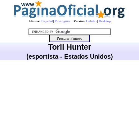
Idioma:
Español
|
Português
Versão:
Celular
|
Desktop
Torii Hunter
(esportista - Estados Unidos)