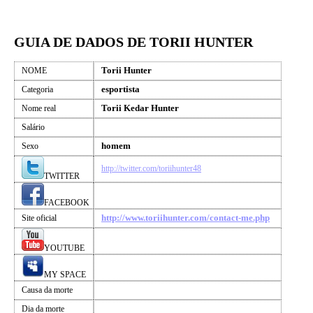
GUIA DE DADOS DE TORII HUNTER
Torii Hunter
NOME
esportista
Categoria
Torii Kedar Hunter
Nome real
Salário
homem
Sexo
http://twitter.com/toriihunter48
TWITTER
FACEBOOK
http://www.toriihunter.com/contact-me.php
Site oficial
YOUTUBE
MY SPACE
Causa da morte
Dia da morte