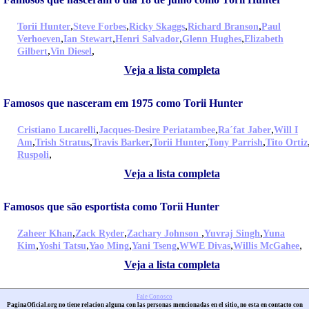
,
,
,
,
Torii Hunter
Steve Forbes
Ricky Skaggs
Richard Branson
Paul
,
,
,
,
Verhoeven
Ian Stewart
Henri Salvador
Glenn Hughes
Elizabeth
,
,
Gilbert
Vin Diesel
Veja a lista completa
Famosos que nasceram em 1975 como Torii Hunter
,
,
,
Cristiano Lucarelli
Jacques-Desire Periatambee
Ra´fat Jaber
Will I
,
,
,
,
,
Am
Trish Stratus
Travis Barker
Torii Hunter
Tony Parrish
Tito Ortiz
,
Ruspoli
Veja a lista completa
Famosos que são esportista como Torii Hunter
,
,
,
,
Zaheer Khan
Zack Ryder
Zachary Johnson
Yuvraj Singh
Yuna
,
,
,
,
,
,
Kim
Yoshi Tatsu
Yao Ming
Yani Tseng
WWE Divas
Willis McGahee
Veja a lista completa
Fale Conosco
PaginaOficial.org no tiene relacion alguna con las personas mencionadas en el sitio, no esta en contacto con