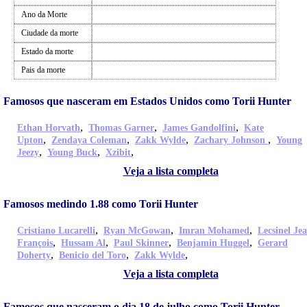
Ano da Morte
Ciudade da morte
Estado da morte
Pais da morte
Famosos que nasceram em Estados Unidos como Torii Hunter
,
,
,
Ethan Horvath
Thomas Garner
James Gandolfini
Kate
,
,
,
,
Upton
Zendaya Coleman
Zakk Wylde
Zachary Johnson
Young
,
,
,
Jeezy
Young Buck
Xzibit
Veja a lista completa
Famosos medindo 1.88 como Torii Hunter
,
,
,
Cristiano Lucarelli
Ryan McGowan
Imran Mohamed
Lecsinel Je
,
,
,
,
François
Hussam Al
Paul Skinner
Benjamin Huggel
Gerard
,
,
,
Doherty
Benicio del Toro
Zakk Wylde
Veja a lista completa
Famosos que nasceram o dia 18 de julho como Torii Hunter