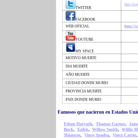
http://tw
TWITTER
FACEBOOK
http://
WEB OFICIAL
YOUTUBE
MY SPACE
MOTIVO MUERTE
DIA MUERTE
AÑO MUERTE
CIUDAD DONDE MURIO
PROVINCIA MUERTE
PAIS DONDE MURIO
Famosos que nacieron en Estados Uni
,
,
Ethan Horvath
Thomas Garner
Jame
,
,
,
Buck
Xzibit
Willow Smith
Willie M
,
,
Shiancoe
Vince Spadea
Vince Carter