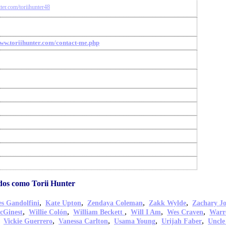
itter.com/toriihunter48
www.toriihunter.com/contact-me.php
dos como Torii Hunter
,
,
,
,
s Gandolfini
Kate Upton
Zendaya Coleman
Zakk Wylde
Zachary J
,
,
,
,
,
cGinest
Willie Colón
William Beckett
Will I Am
Wes Craven
Warr
,
,
,
,
,
Vickie Guerrero
Vanessa Carlton
Usama Young
Urijah Faber
Uncle