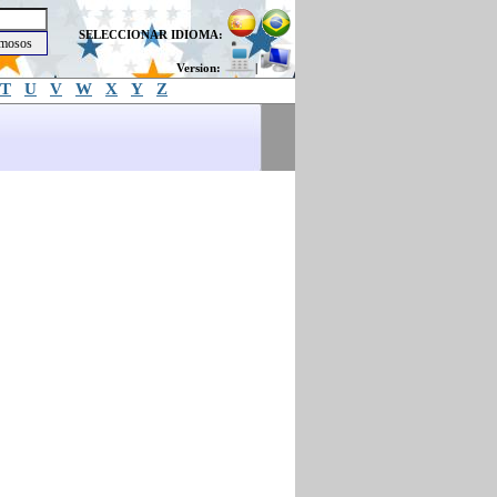
SELECCIONAR IDIOMA:
Version:
|
T
U
V
W
X
Y
Z