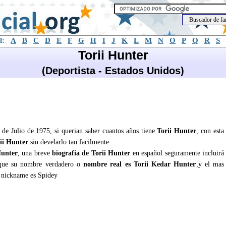
l:
A
B
C
D
E
F
G
H
I
J
K
L
M
N
O
P
Q
R
S
Torii Hunter
(Deportista - Estados Unidos)
8 de Julio de 1975, si querian saber cuantos años tiene
Torii Hunter
, con esta
ii Hunter
sin develarlo tan facilmente
Hunter
, una breve
biografia de Torii Hunter
en español seguramente incluirá
ue su nombre verdadero o
nombre real es Torii Kedar Hunter
,y el mas
nickname es Spidey