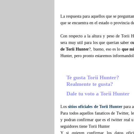
La respuesta para aquellos que se pregunt
que se encuentra en el estado o provincia d
Con respecto a la altura y peso de Torii 
sera muy util para los que querian saber
c
de Torii Hunter
?, bueno, eso es lo
que mi
Hunter, pero pronto estaremos informandol
Te gusta Torii Hunter?
Realmente te gusta?
Dale tu voto a Torii Hunter
Los
sitios oficiales de Torii Hunter
para a
Para todos aquellos fanaticos de Twitter, 
y podran confirmar que es el twitter real u
seguidores tiene Torii Hunter
Y si quieren confirmar los datos ofic