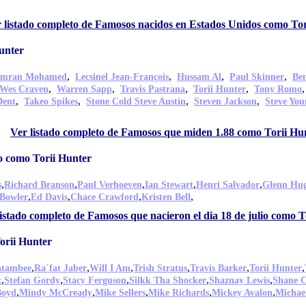
 listado completo de Famosos nacidos en Estados Unidos como Tor
unter
,
,
,
,
Imran Mohamed
Lecsinel Jean-François
Hussam Al
Paul Skinner
Be
,
,
,
,
Wes Craven
Warren Sapp
Travis Pastrana
Torii Hunter
Tony Romo
,
,
,
,
Dent
Takeo Spikes
Stone Cold Steve Austin
Steven Jackson
Steve You
,
Ver listado completo de Famosos que miden 1.88 como Torii Hu
io como Torii Hunter
,
,
,
,
,
s
Richard Branson
Paul Verhoeven
Ian Stewart
Henri Salvador
Glenn Hu
,
,
,
,
Bowler
Ed Davis
Chace Crawford
Kristen Bell
istado completo de Famosos que nacieron el dia 18 de julio como T
orii Hunter
,
,
,
,
,
,
iatambee
Ra´fat Jaber
Will I Am
Trish Stratus
Travis Barker
Torii Hunter
,
,
,
,
,
x
Stefan Gordy
Stacy Ferguson
Silkk Tha Shocker
Shaznay Lewis
Shane 
,
,
,
,
,
Boyd
Mindy McCready
Mike Sellers
Mike Richards
Mickey Avalon
Michae