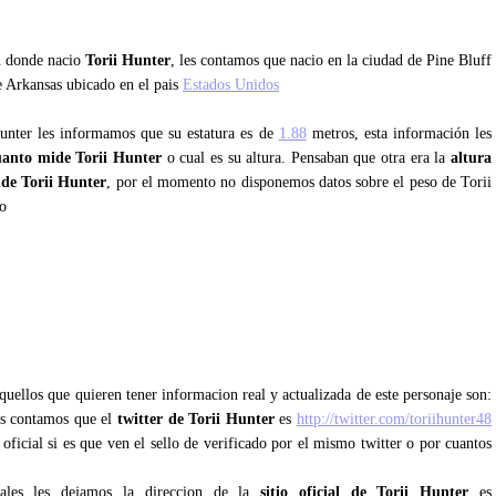
an donde nacio
Torii Hunter
, les contamos que nacio en la ciudad de Pine Bluff
e Arkansas ubicado en el pais
Estados Unidos
Hunter les informamos que su estatura es de
1.88
metros, esta información les
uanto mide Torii Hunter
o cual es su altura. Pensaban que otra era la
altura
de Torii Hunter
, por el momento no disponemos datos sobre el peso de Torii
o
quellos que quieren tener informacion real y actualizada de este personaje son:
les contamos que el
twitter de Torii Hunter
es
http://twitter.com/toriihunter48
 oficial si es que ven el sello de verificado por el mismo twitter o por cuantos
iales les dejamos la direccion de la
sitio oficial de Torii Hunter
es