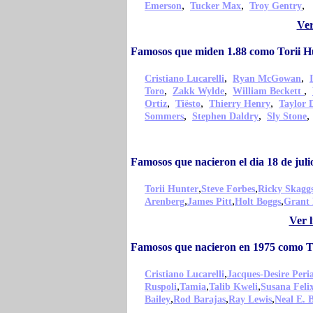
,
,
,
Emerson
Tucker Max
Troy Gentry
Ver
Famosos que miden 1.88 como Torii H
,
,
Cristiano Lucarelli
Ryan McGowan
,
,
,
Toro
Zakk Wylde
William Beckett
,
,
,
Ortiz
Tiësto
Thierry Henry
Taylor 
,
,
Sommers
Stephen Daldry
Sly Stone
Famosos que nacieron el dia 18 de jul
,
,
Torii Hunter
Steve Forbes
Ricky Skagg
,
,
,
Arenberg
James Pitt
Holt Boggs
Grant 
Ver l
Famosos que nacieron en 1975 como T
,
Cristiano Lucarelli
Jacques-Desire Per
,
,
,
Ruspoli
Tamia
Talib Kweli
Susana Feli
,
,
,
Bailey
Rod Barajas
Ray Lewis
Neal E. 