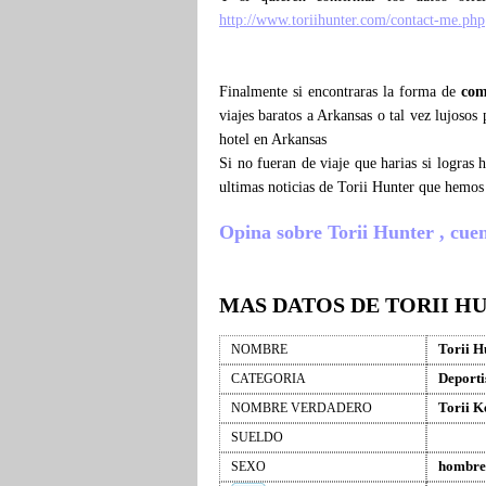
http://www.toriihunter.com/contact-me.php
Finalmente si encontraras la forma de
com
viajes baratos a Arkansas o tal vez lujosos
hotel en Arkansas
Si no fueran de viaje que harias si logras
ultimas noticias de Torii Hunter que hemos
Opina sobre Torii Hunter , cuent
MAS DATOS DE TORII H
Torii H
NOMBRE
Deporti
CATEGORIA
Torii K
NOMBRE VERDADERO
SUELDO
hombre
SEXO