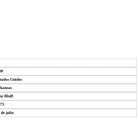
88
tados Unidos
kansas
ne Bluff
75
 de julio