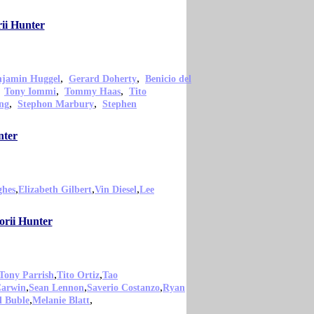
ii Hunter
,
,
njamin Huggel
Gerard Doherty
Benicio del
,
,
,
Tony Iommi
Tommy Haas
Tito
,
,
ng
Stephon Marbury
Stephen
nter
,
,
,
ghes
Elizabeth Gilbert
Vin Diesel
Lee
orii Hunter
,
,
Tony Parrish
Tito Ortiz
Tao
,
,
,
Carwin
Sean Lennon
Saverio Costanzo
Ryan
,
,
l Buble
Melanie Blatt