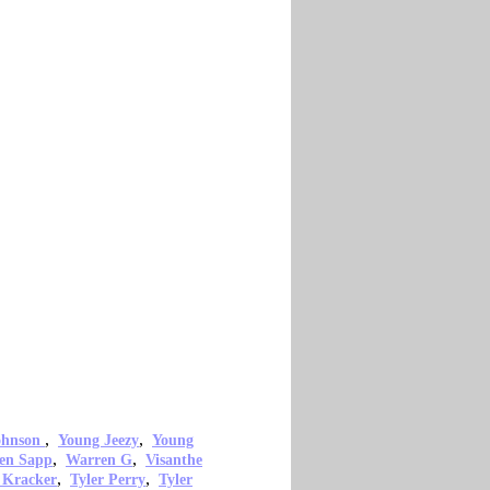
,
,
ohnson
Young Jeezy
Young
,
,
en Sapp
Warren G
Visanthe
,
,
 Kracker
Tyler Perry
Tyler