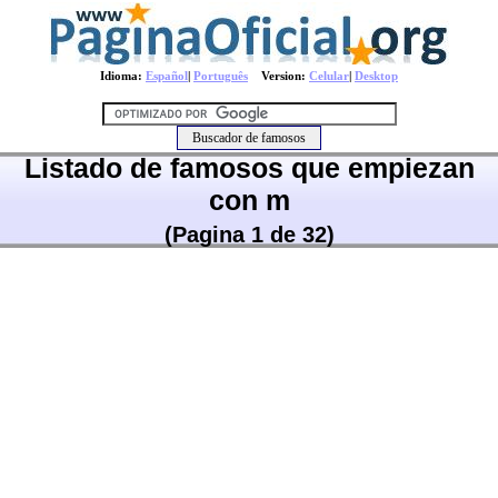
Idioma:
Español
|
Português
Version:
Celular
|
Desktop
Listado de famosos que empiezan
con m
(Pagina 1 de 32)