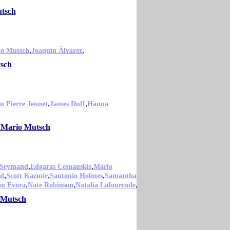
utsch
,
,
o Mutsch
Joaquín Álvarez
tsch
,
,
n Pierre Jeunet
James Duff
Hanna
o Mario Mutsch
,
,
 Seymand
Edgaras Cesnauskis
Mario
,
,
,
ld
Scott Kazmir
Santonio Holmes
Samantha
,
,
,
on Evora
Nate Robinson
Natalia Lafourcade
 Mutsch