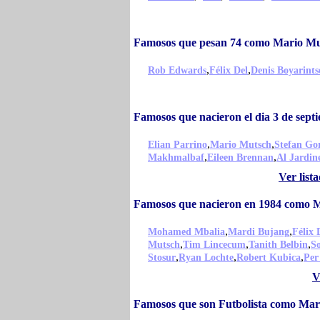
Famosos que pesan 74 como Mario M
,
,
Rob Edwards
Félix Del
Denis Boyarints
Famosos que nacieron el dia 3 de sep
,
,
Elian Parrino
Mario Mutsch
Stefan Go
,
,
Makhmalbaf
Eileen Brennan
Al Jardin
Ver list
Famosos que nacieron en 1984 como 
,
,
Mohamed Mbalia
Mardi Bujang
Félix 
,
,
,
Mutsch
Tim Lincecum
Tanith Belbin
So
,
,
,
Stosur
Ryan Lochte
Robert Kubica
Per
V
Famosos que son Futbolista como Mar