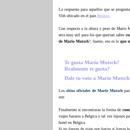
La respuesta para aquellos que se pregun
Vith ubicado en el pais
Belgica
Con respecto a la altura y peso de Mario 
sera muy util para los que querian saber
cu
de Mario Mutsch
?, bueno, eso es lo
que 
Te gusta Mario Mutsch?
Realmente te gusta?
Dale tu voto a Mario Mutsc
Los
sitios oficiales de Mario Mutsch
para
son:
Finalmente si encontraras la forma de
com
viajes baratos a Belgica o tal vez lujosos 
hotel en Belgica
Si no fueran de viaje que harias si logras