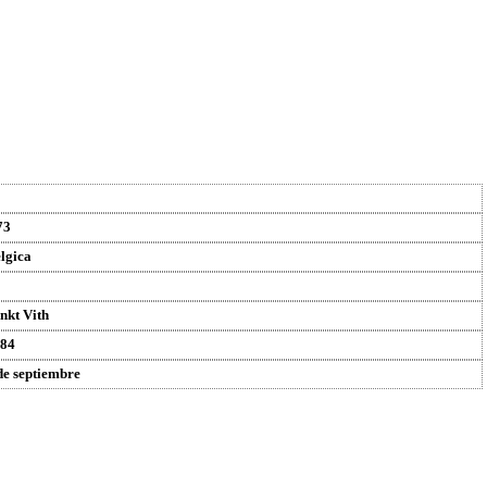
73
lgica
nkt Vith
84
de septiembre