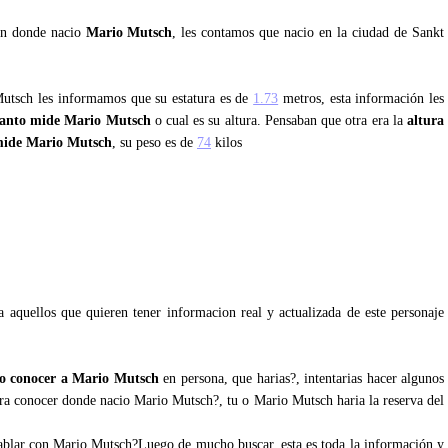
tan donde nacio
Mario Mutsch
, les contamos que nacio en la ciudad de Sankt
Mutsch les informamos que su estatura es de
1.73
metros, esta información les
anto mide Mario Mutsch
o cual es su altura. Pensaban que otra era la
altura
mide Mario Mutsch
, su peso es de
74
kilos
h
 aquellos que quieren tener informacion real y actualizada de este personaje
o conocer a Mario Mutsch
en persona, que harias?, intentarias hacer algunos
para conocer donde nacio Mario Mutsch?, tu o Mario Mutsch haria la reserva del
 hablar con Mario Mutsch?Luego de mucho buscar, esta es toda la información y