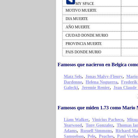
MY SPACE
MOTIVO MUERTE
DIA MUERTE
AÑO MUERTE
CIUDAD DONDE MURIO
PROVINCIA MUERTE
PAIS DONDE MURIO
Famosos que nacieron en Belgica com
,
,
Matz Sels
Jonas Malvy-Fleury
Mario
,
,
Dardenne
Helena Noguerra
Frederi
,
,
Galecki
Jeremie Renier
Jean Claud
Famosos que miden 1.73 como Mario 
,
,
Liam Walker
Vinícius Pacheco
Mitsu
,
,
Yearwood
Tony Gonzalez
Thomas Ian
,
,
Adams
Russell Simmons
Richard Ma
,
,
,
Samuelson
Pele
Peaches
Paul Verho