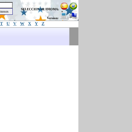
SELECCIONAR IDIOMA:
Version:
|
T
U
V
W
X
Y
Z