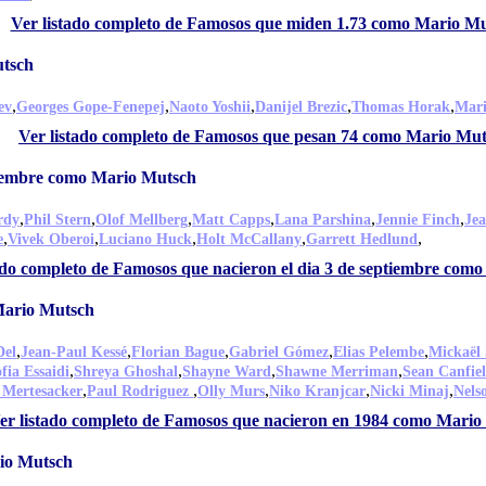
Ver listado completo de Famosos que miden 1.73 como Mario M
utsch
,
,
,
,
,
ev
Georges Gope-Fenepej
Naoto Yoshii
Danijel Brezic
Thomas Horak
Mari
Ver listado completo de Famosos que pesan 74 como Mario Mu
tiembre como Mario Mutsch
,
,
,
,
,
,
rdy
Phil Stern
Olof Mellberg
Matt Capps
Lana Parshina
Jennie Finch
Jea
,
,
,
,
,
e
Vivek Oberoi
Luciano Huck
Holt McCallany
Garrett Hedlund
ado completo de Famosos que nacieron el dia 3 de septiembre com
Mario Mutsch
,
,
,
,
,
Del
Jean-Paul Kessé
Florian Bague
Gabriel Gómez
Elias Pelembe
Mickaël
,
,
,
,
fia Essaidi
Shreya Ghoshal
Shayne Ward
Shawne Merriman
Sean Canfie
,
,
,
,
,
 Mertesacker
Paul Rodriguez
Olly Murs
Niko Kranjcar
Nicki Minaj
Nels
er listado completo de Famosos que nacieron en 1984 como Mario
io Mutsch