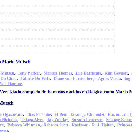
o Mario Mutsch
,
,
,
,
,
 Mutsch
Tony Parker
Marcus Thomas
Luc Dardenne
Kim Gevaert
,
,
,
,
k Du Chau
Fabrice Du Welz
Diane von Furstenberg
Agnes Varda
Ing
,
e Van Damme
Ver listado completo de Famosos nacidos en Belgica como Mario 
Mutsch
,
,
,
,
o Ogasawara
Elias Pelembe
El Ben
Tawonga Chimodzi
Razundara T
,
,
,
,
 Nicholas
Thiago Alves
Tay Zonday
Suzann Pettersen
Solange Know
,
,
,
,
,
rx
Rebecca Whitman
Rebecca Scott
Raekwon
R. J. Helton
Princes
,
even