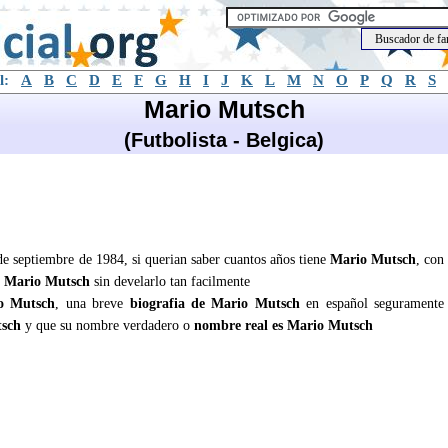
l:
A
B
C
D
E
F
G
H
I
J
K
L
M
N
O
P
Q
R
S
Mario Mutsch
(Futbolista - Belgica)
de septiembre de 1984, si querian saber cuantos años tiene
Mario Mutsch
, con
e
Mario Mutsch
sin develarlo tan facilmente
o Mutsch
, una breve
biografia de Mario Mutsch
en español seguramente
sch
y que su nombre verdadero o
nombre real es Mario Mutsch