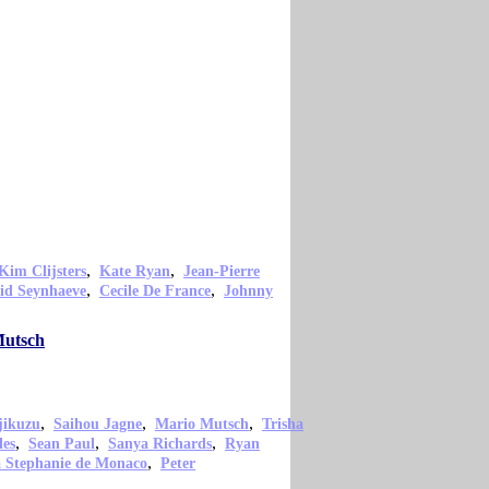
,
,
Kim Clijsters
Kate Ryan
Jean-Pierre
,
,
rid Seynhaeve
Cecile De France
Johnny
Mutsch
,
,
,
jikuzu
Saihou Jagne
Mario Mutsch
Trisha
,
,
,
les
Sean Paul
Sanya Richards
Ryan
,
a Stephanie de Monaco
Peter