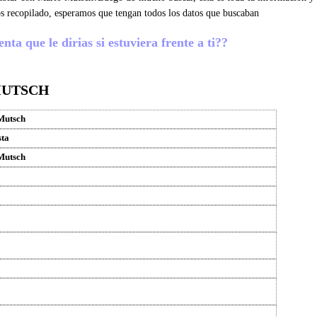
s recopilado, esperamos que tengan todos los datos que buscaban
a que le dirias si estuviera frente a ti??
MUTSCH
Mutsch
sta
Mutsch