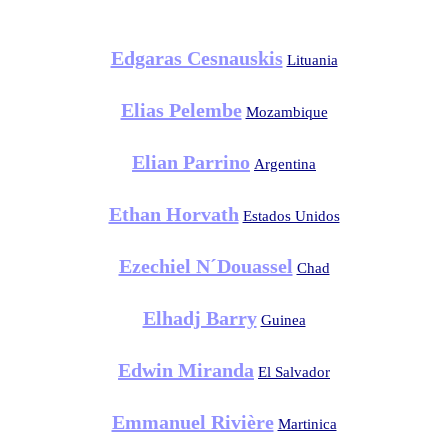
Edgaras Cesnauskis
Lituania
Elias Pelembe
Mozambique
Elian Parrino
Argentina
Ethan Horvath
Estados Unidos
Ezechiel N´Douassel
Chad
Elhadj Barry
Guinea
Edwin Miranda
El Salvador
Emmanuel Rivière
Martinica