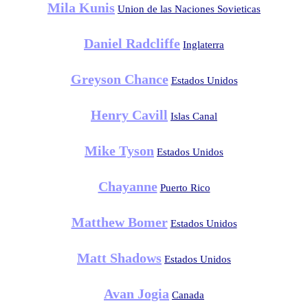
Mila Kunis
Union de las Naciones Sovieticas
Daniel Radcliffe
Inglaterra
Greyson Chance
Estados Unidos
Henry Cavill
Islas Canal
Mike Tyson
Estados Unidos
Chayanne
Puerto Rico
Matthew Bomer
Estados Unidos
Matt Shadows
Estados Unidos
Avan Jogia
Canada