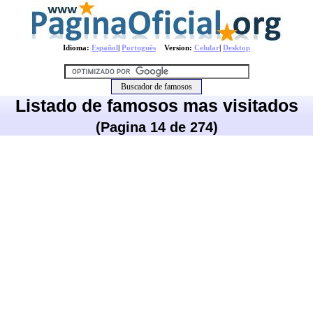
Idioma:
Español
|
Português
Version:
Celular
|
Desktop
Listado de famosos mas visitados
(Pagina 14 de 274)