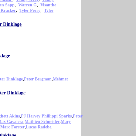
,
,
en Sapp
Warren G
Visanthe
,
,
 Kracker
Tyler Perry
Tyler
r Dinklage
klage
,
,
ter Dinklage
Peter Bergman
Mehmet
eter Dinklage
,
,
,
hett Akins
PJ Harvey
Phillippi Sparks
Peter
,
,
ax Cavalera
Mathieu Schneider
Mary
,
,
,
Marc Forster
Lucas Radebe
Dinklage