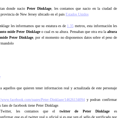
untan donde nacio
Peter Dinklage
, les contamos que nacio en la ciudad de
 provincia de New Jersey ubicado en el pais
Estados Unidos
inklage les informamos que su estatura es de
1.35
metros, esta información les
anto mide Peter Dinklage
o cual es su altura. Pensaban que otra era la
altura
 mide Peter Dinklage
, por el momento no disponemos datos sobre el peso de
ormandolo
e
a aquellos que quieren tener informacion real y actualizada de este personaje
://www.facebook.com/pages/Peter-Dinklage/14626134094
y podran confirmar
os fans de facebook tiene Peter Dinklage.
e Twitter, les contamos que el
twitter de Peter Dinklage
es
nfirmar que es el twitter real u oficial si es que ven el sello de verificado por