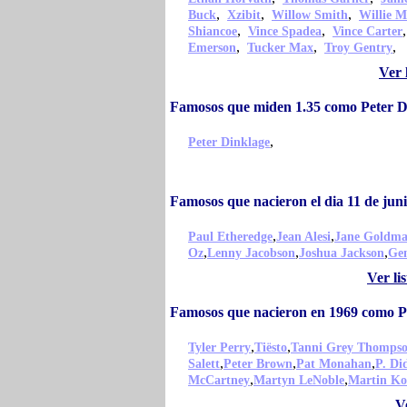
,
,
,
Buck
Xzibit
Willow Smith
Willie M
,
,
Shiancoe
Vince Spadea
Vince Carter
,
,
,
Emerson
Tucker Max
Troy Gentry
Ver 
Famosos que miden 1.35 como Peter D
,
Peter Dinklage
Famosos que nacieron el dia 11 de jun
,
,
Paul Etheredge
Jean Alesi
Jane Goldm
,
,
,
Oz
Lenny Jacobson
Joshua Jackson
Gen
Ver li
Famosos que nacieron en 1969 como P
,
,
Tyler Perry
Tiësto
Tanni Grey Thomps
,
,
,
Salett
Peter Brown
Pat Monahan
P. Di
,
,
McCartney
Martyn LeNoble
Martin Ko
V