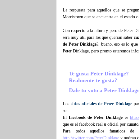
La respuesta para aquellos que se preg
Morristown que se encuentra en el estado o
Con respecto a la altura y peso de Peter D
sera muy util para los que querian saber
cu
de Peter Dinklage
?, bueno, eso es lo
que
Peter Dinklage, pero pronto estaremos inf
Te gusta Peter Dinklage?
Realmente te gusta?
Dale tu voto a Peter Dinklag
Los
sitios oficiales de Peter Dinklage
par
son:
El
facebook de Peter Dinklage
es
http
que es el facebook real u oficial por cunat
Para todos aquellos fanaticos d
http://twitter.com/PeterDinklage
y podran co