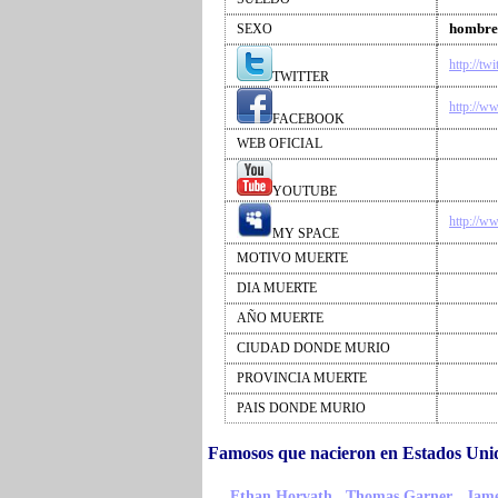
hombre
SEXO
http://tw
TWITTER
http://w
FACEBOOK
WEB OFICIAL
YOUTUBE
http://w
MY SPACE
MOTIVO MUERTE
DIA MUERTE
AÑO MUERTE
CIUDAD DONDE MURIO
PROVINCIA MUERTE
PAIS DONDE MURIO
Famosos que nacieron en Estados Uni
,
,
Ethan Horvath
Thomas Garner
Jame