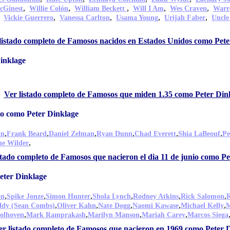
,
,
,
,
,
cGinest
Willie Colón
William Beckett
Will I Am
Wes Craven
Warr
,
,
,
,
,
Vickie Guerrero
Vanessa Carlton
Usama Young
Urijah Faber
Uncle
listado completo de Famosos nacidos en Estados Unidos como Pete
inklage
Ver listado completo de Famosos que miden 1.35 como Peter Din
io como Peter Dinklage
,
,
,
,
,
,
an
Frank Beard
Daniel Zelman
Ryan Dunn
Chad Everett
Shia LaBeouf
Pe
,
e Wilder
stado completo de Famosos que nacieron el dia 11 de junio como P
eter Dinklage
,
,
,
,
,
,
on
Spike Jonze
Simon Hunter
Shola Lynch
Rodney Atkins
Rick Salomon
R
,
,
,
,
,
ddy (Sean Combs)
Oliver Kahn
Nate Dogg
Naomi Kawase
Michael Kelly
M
,
,
,
,
olhoven
Mark Ramprakash
Marilyn Manson
Mariah Carey
Marcos Siega
er listado completo de Famosos que nacieron en 1969 como Peter 