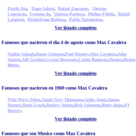
,
,
,
Patrik Dos
Tiago Saletti
Rafael Zancaner
Vinícius
,
,
,
,
Conceição
Fredson de
Vinícius Pacheco
Philipe Fidelis
Rafael
,
,
,
Langiani
Richarlyson Barbosa
Pablo Nascimento
Ver listado completo
Famosos que nacieron el dia 4 de agosto como Max Cavalera
,
,
,
,
Nadim Sabagh
Roger Clemens
Paul Mooney
Max Cavalera
John
,
,
,
,
,
August
Jeff Gordon
Crystal Bowersox
Carlos Ramirez
Obama
Richar
,
Belzer
Ver listado completo
Famosos que nacieron en 1969 como Max Cavalera
,
,
,
,
Tyler Perry
Tiësto
Tanni Grey Thompson
Spike Jonze
Simon
,
,
,
,
,
Hunter
Shola Lynch
Rodney Atkins
Rick Salomon
Rhett Akins
PJ
,
Harvey
Ver listado completo
Famosos que son Musico como Max Cavalera