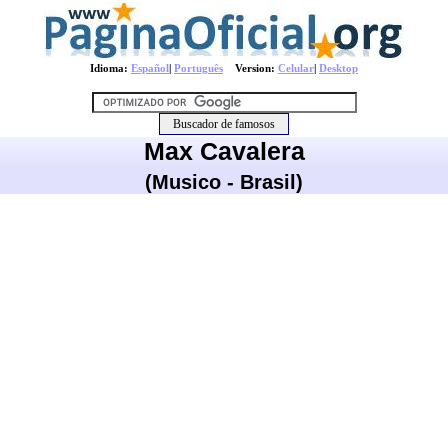
Idioma:
Español
|
Português
Version:
Celular
|
Desktop
Max Cavalera
(Musico - Brasil)