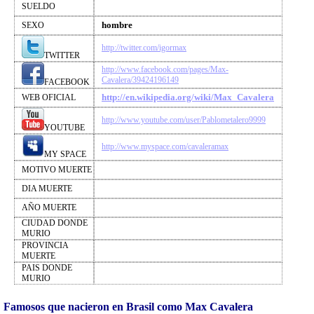
SUELDO
hombre
SEXO
http://twitter.com/igormax
TWITTER
http://www.facebook.com/pages/Max-
Cavalera/39424196149
FACEBOOK
http://en.wikipedia.org/wiki/Max_Cavalera
WEB OFICIAL
http://www.youtube.com/user/Pablometalero9999
YOUTUBE
http://www.myspace.com/cavaleramax
MY SPACE
MOTIVO MUERTE
DIA MUERTE
AÑO MUERTE
CIUDAD DONDE
MURIO
PROVINCIA
MUERTE
PAIS DONDE
MURIO
Famosos que nacieron en Brasil como Max Cavalera