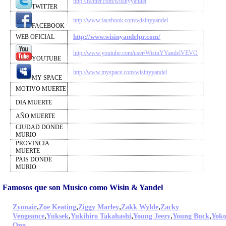
http://twitter.com/wisinyyandel
TWITTER
http://www.facebook.com/wisinyyandel
FACEBOOK
http://www.wisinyandelpr.com/
WEB OFICIAL
http://www.youtube.com/user/WisinYYandelVEVO
YOUTUBE
http://www.myspace.com/wisinyyandel
MY SPACE
MOTIVO MUERTE
DIA MUERTE
AÑO MUERTE
CIUDAD DONDE
MURIO
PROVINCIA
MUERTE
PAIS DONDE
MURIO
Famosos que son Musico como Wisin & Yandel
,
,
,
,
Zyonair
Zoe Keating
Ziggy Marley
Zakk Wylde
Zacky
,
,
,
,
,
Vengeance
Yuksek
Yukihiro Takahashi
Young Jeezy
Young Buck
Yok
,
Ono