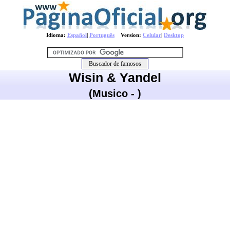
Idioma:
Español
|
Português
Version:
Celular
|
Desktop
Wisin & Yandel
(Musico - )