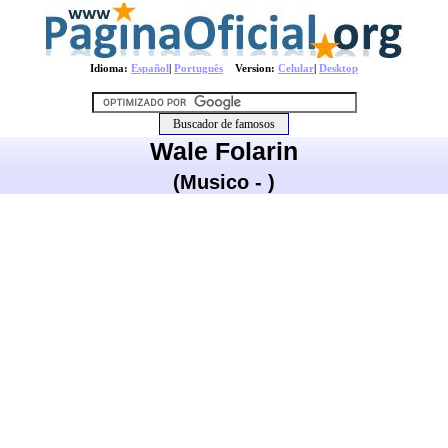
Idioma:
Español
|
Português
Version:
Celular
|
Desktop
Wale Folarin
(Musico - )