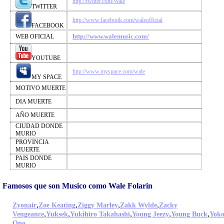
http://twitter.com/Wale
TWITTER
http://www.facebook.com/waleofficial
FACEBOOK
http://www.walemusic.com/
WEB OFICIAL
YOUTUBE
http://www.myspace.com/wale
MY SPACE
MOTIVO MUERTE
DIA MUERTE
AÑO MUERTE
CIUDAD DONDE
MURIO
PROVINCIA
MUERTE
PAIS DONDE
MURIO
Famosos que son Musico como Wale Folarin
,
,
,
,
Zyonair
Zoe Keating
Ziggy Marley
Zakk Wylde
Zacky
,
,
,
,
,
Vengeance
Yuksek
Yukihiro Takahashi
Young Jeezy
Young Buck
Yok
,
Ono