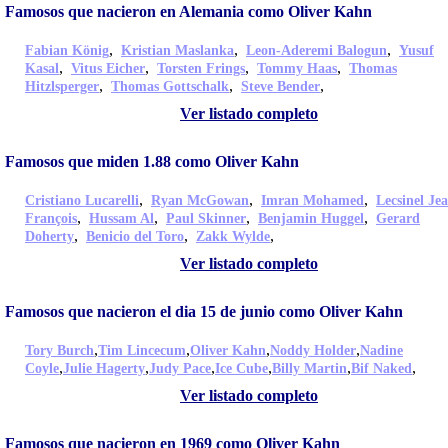
Famosos que nacieron en Alemania como Oliver Kahn
,
,
,
Fabian König
Kristian Maslanka
Leon-Aderemi Balogun
Yusuf
,
,
,
,
Kasal
Vitus Eicher
Torsten Frings
Tommy Haas
Thomas
,
,
,
Hitzlsperger
Thomas Gottschalk
Steve Bender
Ver listado completo
Famosos que miden 1.88 como Oliver Kahn
,
,
,
Cristiano Lucarelli
Ryan McGowan
Imran Mohamed
Lecsinel Je
,
,
,
,
François
Hussam Al
Paul Skinner
Benjamin Huggel
Gerard
,
,
,
Doherty
Benicio del Toro
Zakk Wylde
Ver listado completo
Famosos que nacieron el dia 15 de junio como Oliver Kahn
,
,
,
,
Tory Burch
Tim Lincecum
Oliver Kahn
Noddy Holder
Nadine
,
,
,
,
,
,
Coyle
Julie Hagerty
Judy Pace
Ice Cube
Billy Martin
Bif Naked
Ver listado completo
Famosos que nacieron en 1969 como Oliver Kahn