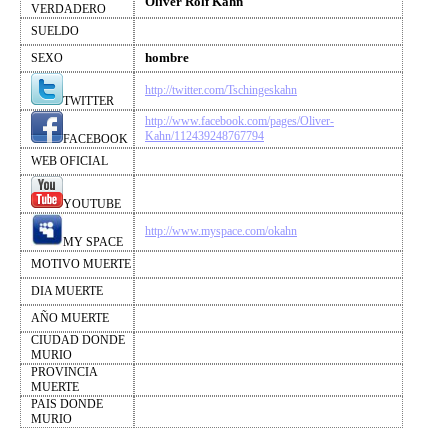
Oliver Rolf Kahn
VERDADERO
SUELDO
hombre
SEXO
http://twitter.com/Tschingeskahn
TWITTER
http://www.facebook.com/pages/Oliver-
Kahn/112439248767794
FACEBOOK
WEB OFICIAL
YOUTUBE
http://www.myspace.com/okahn
MY SPACE
MOTIVO MUERTE
DIA MUERTE
AÑO MUERTE
CIUDAD DONDE
MURIO
PROVINCIA
MUERTE
PAIS DONDE
MURIO