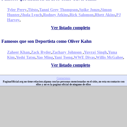
,
,
,
,
Tyler Perry
Tiësto
Tanni Grey Thompson
Spike Jonze
Simon
,
,
,
,
,
Hunter
Shola Lynch
Rodney Atkins
Rick Salomon
Rhett Akins
PJ
,
Harvey
Ver listado completo
Famosos que son Deportista como Oliver Kahn
,
,
,
,
Zaheer Khan
Zack Ryder
Zachary Johnson
Yuvraj Singh
Yuna
,
,
,
,
,
,
Kim
Yoshi Tatsu
Yao Ming
Yani Tseng
WWE Divas
Willis McGahee
Ver listado completo
Contactenos
PaginaOficial.org no tiene relacion alguna con las personas mencionadas en el sitio, no esta en contacto con
ellos y no es la pagina oficial de ninguno de ellos