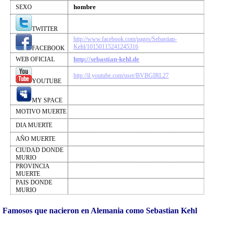
hombre
SEXO
TWITTER
http://www.facebook.com/pages/Sebastian-
Kehl/10150115241245316
FACEBOOK
http://sebastian-kehl.de
WEB OFICIAL
http://il.youtube.com/user/BVBGIRL27
YOUTUBE
MY SPACE
MOTIVO MUERTE
DIA MUERTE
AÑO MUERTE
CIUDAD DONDE
MURIO
PROVINCIA
MUERTE
PAIS DONDE
MURIO
Famosos que nacieron en Alemania como Sebastian Kehl