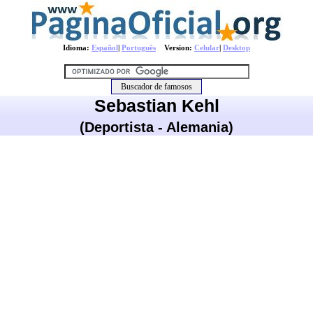
Idioma:
Español
|
Português
Version:
Celular
|
Desktop
Sebastian Kehl
(Deportista - Alemania)