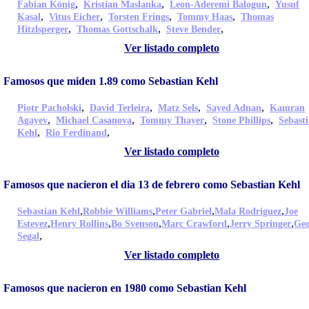
,
,
,
Fabian König
Kristian Maslanka
Leon-Aderemi Balogun
Yusuf
,
,
,
,
Kasal
Vitus Eicher
Torsten Frings
Tommy Haas
Thomas
,
,
,
Hitzlsperger
Thomas Gottschalk
Steve Bender
Ver listado completo
Famosos que miden 1.89 como Sebastian Kehl
,
,
,
,
Piotr Pacholski
David Terleira
Matz Sels
Sayed Adnan
Kamran
,
,
,
,
Agayev
Michael Casanova
Tommy Thayer
Stone Phillips
Sebast
,
,
Kehl
Rio Ferdinand
Ver listado completo
Famosos que nacieron el dia 13 de febrero como Sebastian Kehl
,
,
,
,
Sebastian Kehl
Robbie Williams
Peter Gabriel
Mala Rodriguez
Joe
,
,
,
,
,
Estevez
Henry Rollins
Bo Svenson
Marc Crawford
Jerry Springer
Geo
,
Segal
Ver listado completo
Famosos que nacieron en 1980 como Sebastian Kehl