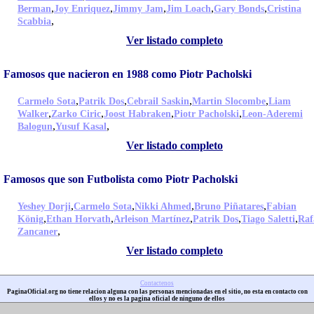
,
,
,
,
,
Berman
Joy Enriquez
Jimmy Jam
Jim Loach
Gary Bonds
Cristina
,
Scabbia
Ver listado completo
Famosos que nacieron en 1988 como Piotr Pacholski
,
,
,
,
Carmelo Sota
Patrik Dos
Cebrail Saskin
Martin Slocombe
Liam
,
,
,
,
Walker
Zarko Ciric
Joost Habraken
Piotr Pacholski
Leon-Aderemi
,
,
Balogun
Yusuf Kasal
Ver listado completo
Famosos que son Futbolista como Piotr Pacholski
,
,
,
,
Yeshey Dorji
Carmelo Sota
Nikki Ahmed
Bruno Piñatares
Fabian
,
,
,
,
,
König
Ethan Horvath
Arleison Martínez
Patrik Dos
Tiago Saletti
Raf
,
Zancaner
Ver listado completo
Contactenos
PaginaOficial.org no tiene relacion alguna con las personas mencionadas en el sitio, no esta en contacto con
ellos y no es la pagina oficial de ninguno de ellos