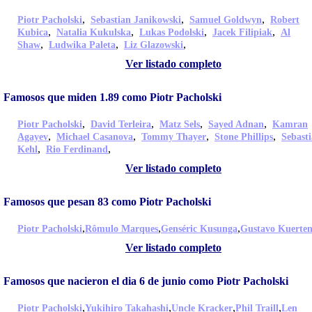
,
,
,
Piotr Pacholski
Sebastian Janikowski
Samuel Goldwyn
Robert
,
,
,
,
Kubica
Natalia Kukulska
Lukas Podolski
Jacek Filipiak
Al
,
,
,
Shaw
Ludwika Paleta
Liz Glazowski
Ver listado completo
Famosos que miden 1.89 como Piotr Pacholski
,
,
,
,
Piotr Pacholski
David Terleira
Matz Sels
Sayed Adnan
Kamran
,
,
,
,
Agayev
Michael Casanova
Tommy Thayer
Stone Phillips
Sebast
,
,
Kehl
Rio Ferdinand
Ver listado completo
Famosos que pesan 83 como Piotr Pacholski
,
,
,
Piotr Pacholski
Rômulo Marques
Genséric Kusunga
Gustavo Kuerte
Ver listado completo
Famosos que nacieron el dia 6 de junio como Piotr Pacholski
,
,
,
,
Piotr Pacholski
Yukihiro Takahashi
Uncle Kracker
Phil Traill
Len