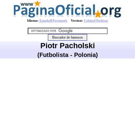
Idioma:
Español
|
Português
Version:
Celular
|
Desktop
Piotr Pacholski
(Futbolista - Polonia)