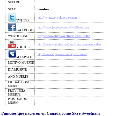
SUELDO
hombre
SEXO
http://twitter.com/skyesweetnam
TWITTER
http://www.facebook.com/SkyeSweetnam
FACEBOOK
http://www.skyesweetnam.com/beta/
WEB OFICIAL
http://www.youtube.com/user/SkyeSweetnamVideo
YOUTUBE
http://www.myspace.com/skyesweetnam
MY SPACE
MOTIVO MUERTE
DIA MUERTE
AÑO MUERTE
CIUDAD DONDE
MURIO
PROVINCIA
MUERTE
PAIS DONDE
MURIO
Famosos que nacieron en Canada como Skye Sweetnam