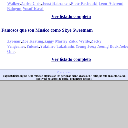
,
,
,
,
Walker
Zarko Ciric
Joost Habraken
Piotr Pacholski
Leon-Aderemi
,
,
Balogun
Yusuf Kasal
Ver listado completo
Famosos que son Musico como Skye Sweetnam
,
,
,
,
Zyonair
Zoe Keating
Ziggy Marley
Zakk Wylde
Zacky
,
,
,
,
,
Vengeance
Yuksek
Yukihiro Takahashi
Young Jeezy
Young Buck
Yok
,
Ono
Ver listado completo
Contactenos
PaginaOficial.org no tiene relacion alguna con las personas mencionadas en el sitio, no esta en contacto con
ellos y no es la pagina oficial de ninguno de ellos