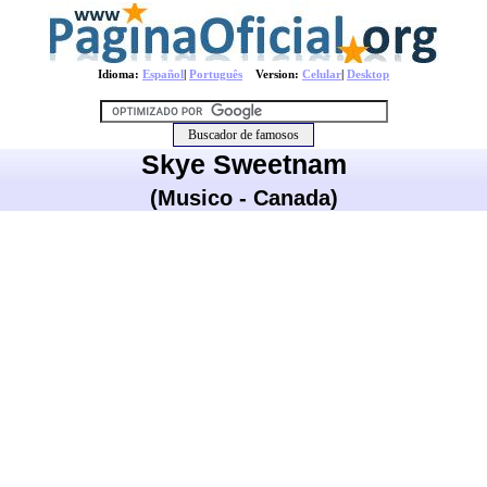
Idioma:
Español
|
Português
Version:
Celular
|
Desktop
Skye Sweetnam
(Musico - Canada)