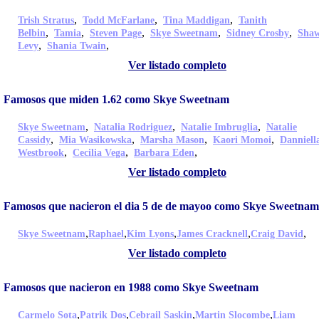
,
,
,
Trish Stratus
Todd McFarlane
Tina Maddigan
Tanith
,
,
,
,
,
Belbin
Tamia
Steven Page
Skye Sweetnam
Sidney Crosby
Sha
,
,
Levy
Shania Twain
Ver listado completo
Famosos que miden 1.62 como Skye Sweetnam
,
,
,
Skye Sweetnam
Natalia Rodriguez
Natalie Imbruglia
Natalie
,
,
,
,
Cassidy
Mia Wasikowska
Marsha Mason
Kaori Momoi
Danniell
,
,
,
Westbrook
Cecilia Vega
Barbara Eden
Ver listado completo
Famosos que nacieron el dia 5 de de mayoo como Skye Sweetnam
,
,
,
,
,
Skye Sweetnam
Raphael
Kim Lyons
James Cracknell
Craig David
Ver listado completo
Famosos que nacieron en 1988 como Skye Sweetnam
,
,
,
,
Carmelo Sota
Patrik Dos
Cebrail Saskin
Martin Slocombe
Liam