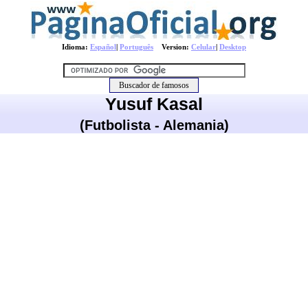
Idioma:
Español
|
Português
Version:
Celular
|
Desktop
Yusuf Kasal
(Futbolista - Alemania)