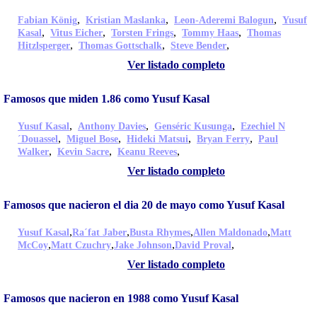
,
,
,
Fabian König
Kristian Maslanka
Leon-Aderemi Balogun
Yusuf
,
,
,
,
Kasal
Vitus Eicher
Torsten Frings
Tommy Haas
Thomas
,
,
,
Hitzlsperger
Thomas Gottschalk
Steve Bender
Ver listado completo
Famosos que miden 1.86 como Yusuf Kasal
,
,
,
Yusuf Kasal
Anthony Davies
Genséric Kusunga
Ezechiel N
,
,
,
,
´Douassel
Miguel Bose
Hideki Matsui
Bryan Ferry
Paul
,
,
,
Walker
Kevin Sacre
Keanu Reeves
Ver listado completo
Famosos que nacieron el dia 20 de mayo como Yusuf Kasal
,
,
,
,
Yusuf Kasal
Ra´fat Jaber
Busta Rhymes
Allen Maldonado
Matt
,
,
,
,
McCoy
Matt Czuchry
Jake Johnson
David Proval
Ver listado completo
Famosos que nacieron en 1988 como Yusuf Kasal