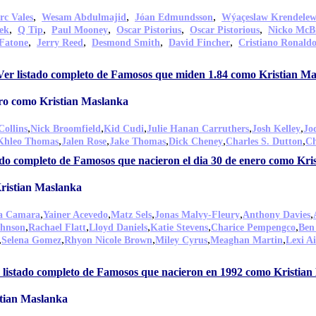
,
,
,
rc Vales
Wesam Abdulmajid
Jóan Edmundsson
Wýaçeslaw Krendele
,
,
,
,
,
ek
Q Tip
Paul Mooney
Oscar Pistorius
Oscar Pistorious
Nicko McB
,
,
,
,
 Fatone
Jerry Reed
Desmond Smith
David Fincher
Cristiano Ronald
Ver listado completo de Famosos que miden 1.84 como Kristian M
ero como Kristian Maslanka
,
,
,
,
,
Collins
Nick Broomfield
Kid Cudi
Julie Hanan Carruthers
Josh Kelley
Jo
,
,
,
,
,
Khleo Thomas
Jalen Rose
Jake Thomas
Dick Cheney
Charles S. Dutton
Ch
ado completo de Famosos que nacieron el dia 30 de enero como Kr
ristian Maslanka
,
,
,
,
,
a Camara
Yainer Acevedo
Matz Sels
Jonas Malvy-Fleury
Anthony Davies
,
,
,
,
,
hnson
Rachael Flatt
Lloyd Daniels
Katie Stevens
Charice Pempengco
Ben
,
,
,
,
,
Selena Gomez
Rhyon Nicole Brown
Miley Cyrus
Meaghan Martin
Lexi A
 listado completo de Famosos que nacieron en 1992 como Kristia
stian Maslanka