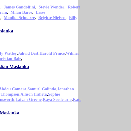
,
,
,
w
James Gandolfini
Stevie Wonder
Robert
,
,
rain
Milan Baros
Lasse
,
,
,
o
Monika Schnarre
Brigitte Nielsen
Billy
aslanka
,
,
,
dy Watley
Jahvid Best
Harold Prince
Wilmer
,
ristian Bale
istian Maslanka
,
,
Abdou Camara
Samuel Galindo
Jonathan
,
,
 Thompson
Allison Iraheta
Sophie
,
,
,
insworth
Laivan Greene
Kaya Scodelario
Kate
n Maslanka