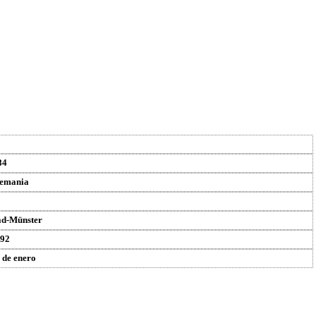
84
emania
d-Münster
92
 de enero