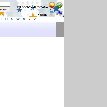
SELECCIONAR IDIOMA:
Version:
|
T
U
V
W
X
Y
Z