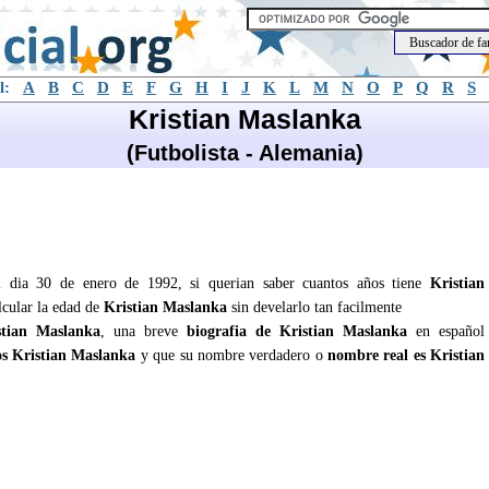
l:
A
B
C
D
E
F
G
H
I
J
K
L
M
N
O
P
Q
R
S
Kristian Maslanka
(Futbolista - Alemania)
el dia 30 de enero de 1992, si querian saber cuantos años tiene
Kristian
lcular la edad de
Kristian Maslanka
sin develarlo tan facilmente
stian Maslanka
, una breve
biografia de Kristian Maslanka
en español
s Kristian Maslanka
y que su nombre verdadero o
nombre real es Kristian