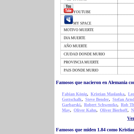
YOUTUBE
MY SPACE
MOTIVO MUERTE
DIA MUERTE
AÑO MUERTE
CIUDAD DONDE MURIO
PROVINCIA MUERTE
PAIS DONDE MURIO
Famosos que nacieron en Alemania co
,
,
Fabian König
Kristian Maslanka
Le
,
,
Gottschalk
Steve Bender
Stefan Arn
,
,
Garbarski
Robert Schwentke
Rob T
,
,
,
May
Oliver Kahn
Oliver Bierhoff
N
Ver
Famosos que miden 1.84 como Kristi