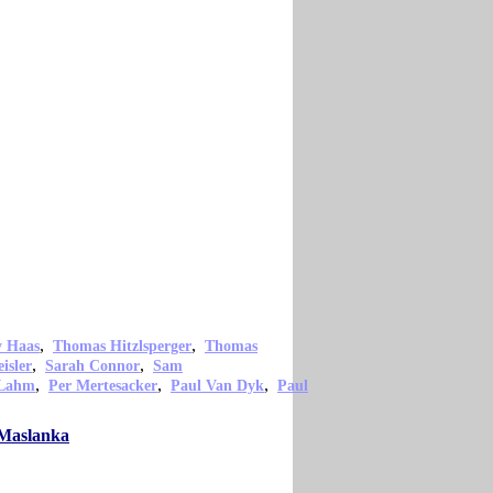
,
,
 Haas
Thomas Hitzlsperger
Thomas
,
,
isler
Sarah Connor
Sam
,
,
,
 Lahm
Per Mertesacker
Paul Van Dyk
Paul
 Maslanka