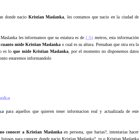
tan donde nacio
Kristian Maslanka
, les contamos que nacio en la ciudad de
n Maslanka les informamos que su estatura es de
1.84
metros, esta información
r
cuanto mide Kristian Maslanka
o cual es su altura. Pensaban que otra era la
so es lo
que mide Kristian Maslanka
, por el momento no disponemos datos
ronto estaremos informandolo
?
lanka
ka
para aquellos que quieren tener informacion real y actualizada de este
mo conocer a Kristian Maslanka
en persona, que harias?, intentarias hacer
z lujosos para conocer donde nacio Kristian Maslanka?, tu o Kristian Maslanka