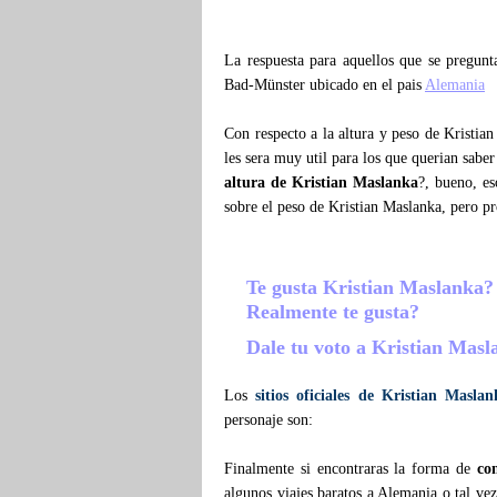
La respuesta para aquellos que se pregun
Bad-Münster ubicado en el pais
Alemania
Con respecto a la altura y peso de Kristia
les sera muy util para los que querian sabe
altura de Kristian Maslanka
?, bueno, e
sobre el peso de Kristian Maslanka, pero p
Te gusta Kristian Maslanka
Realmente te gusta?
Dale tu voto a Kristian Mas
Los
sitios oficiales de Kristian Maslan
personaje son:
Finalmente si encontraras la forma de
co
algunos viajes baratos a Alemania o tal ve