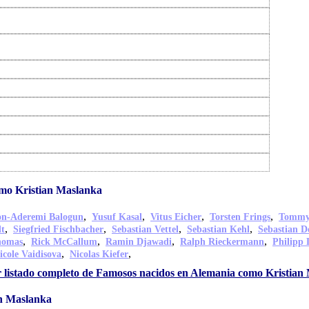
mo Kristian Maslanka
,
,
,
,
on-Aderemi Balogun
Yusuf Kasal
Vitus Eicher
Torsten Frings
Tommy
,
,
,
,
dt
Siegfried Fischbacher
Sebastian Vettel
Sebastian Kehl
Sebastian De
,
,
,
,
homas
Rick McCallum
Ramin Djawadi
Ralph Rieckermann
Philipp
,
,
icole Vaidisova
Nicolas Kiefer
 listado completo de Famosos nacidos en Alemania como Kristian
an Maslanka