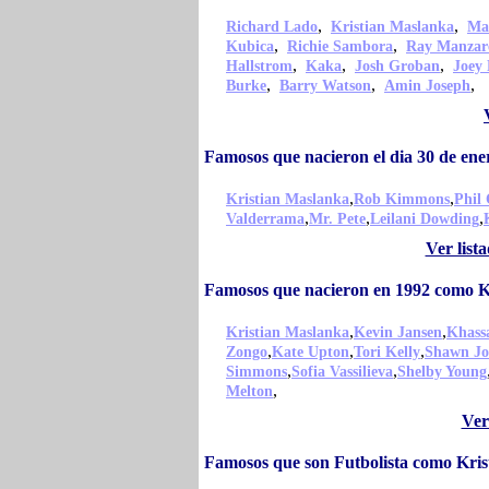
,
,
Richard Lado
Kristian Maslanka
Ma
,
,
Kubica
Richie Sambora
Ray Manzar
,
,
,
Hallstrom
Kaka
Josh Groban
Joey
,
,
,
Burke
Barry Watson
Amin Joseph
Famosos que nacieron el dia 30 de en
,
,
Kristian Maslanka
Rob Kimmons
Phil 
,
,
,
Valderrama
Mr. Pete
Leilani Dowding
Ver list
Famosos que nacieron en 1992 como K
,
,
Kristian Maslanka
Kevin Jansen
Khass
,
,
,
Zongo
Kate Upton
Tori Kelly
Shawn Jo
,
,
Simmons
Sofia Vassilieva
Shelby Young
,
Melton
Ver
Famosos que son Futbolista como Kri