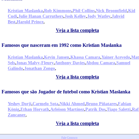
,
,
,
,
Kristian Maslanka
Rob Kimmons
Phil Collins
Nick Broomfield
Kid
,
,
,
,
Cudi
Julie Hanan Carruthers
Josh Kelley
Jody Watley
Jahvid
,
,
Best
Harold Prince
Veja a lista completa
Famosos que nasceram em 1992 como Kristian Maslanka
,
,
,
,
Kristian Maslanka
Kevin Jansen
Khassa Camara
Yainer Acevedo
Mat
,
,
,
,
Sels
Jonas Malvy-Fleury
Anthony Davies
Abdou Camara
Samuel
,
,
Galindo
Jonathan Zongo
Veja a lista completa
Famosos que são Jogador de futebol como Kristian Maslanka
,
,
,
,
Yeshey Dorji
Carmelo Sota
Nikki Ahmed
Bruno Piñatares
Fabian
,
,
,
,
,
König
Ethan Horvath
Arleison Martínez
Patrik Dos
Tiago Saletti
Raf
,
Zancaner
Veja a lista completa
Fale Conosco