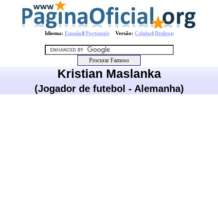
Idioma:
Español
|
Português
Versão:
Celular
|
Desktop
Kristian Maslanka
(Jogador de futebol - Alemanha)