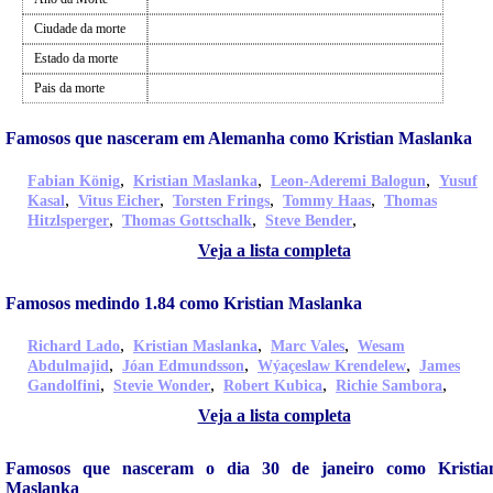
Ciudade da morte
Estado da morte
Pais da morte
Famosos que nasceram em Alemanha como Kristian Maslanka
,
,
,
Fabian König
Kristian Maslanka
Leon-Aderemi Balogun
Yusuf
,
,
,
,
Kasal
Vitus Eicher
Torsten Frings
Tommy Haas
Thomas
,
,
,
Hitzlsperger
Thomas Gottschalk
Steve Bender
Veja a lista completa
Famosos medindo 1.84 como Kristian Maslanka
,
,
,
Richard Lado
Kristian Maslanka
Marc Vales
Wesam
,
,
,
Abdulmajid
Jóan Edmundsson
Wýaçeslaw Krendelew
James
,
,
,
,
Gandolfini
Stevie Wonder
Robert Kubica
Richie Sambora
Veja a lista completa
Famosos que nasceram o dia 30 de janeiro como Kristia
Maslanka