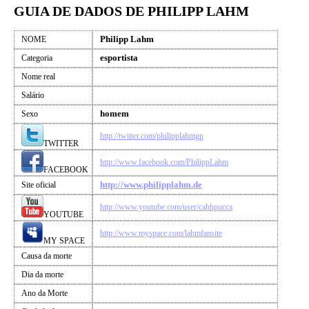
GUIA DE DADOS DE PHILIPP LAHM
Philipp Lahm
NOME
esportista
Categoria
Nome real
Salário
homem
Sexo
http://twitter.com/philipplahmgp
TWITTER
http://www.facebook.com/PhilippLahm
FACEBOOK
http://www.philipplahm.de
Site oficial
http://www.youtube.com/user/cahhpucca
YOUTUBE
http://www.myspace.com/lahmfansite
MY SPACE
Causa da morte
Dia da morte
Ano da Morte