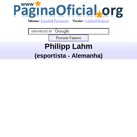
Idioma:
Español
|
Português
Versão:
Celular
|
Desktop
Philipp Lahm
(esportista - Alemanha)