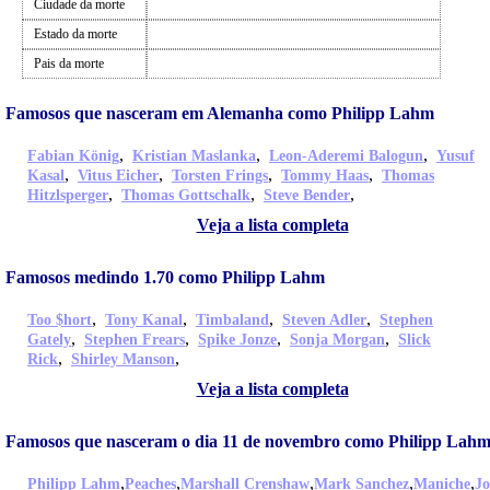
Ciudade da morte
Estado da morte
Pais da morte
Famosos que nasceram em Alemanha como Philipp Lahm
,
,
,
Fabian König
Kristian Maslanka
Leon-Aderemi Balogun
Yusuf
,
,
,
,
Kasal
Vitus Eicher
Torsten Frings
Tommy Haas
Thomas
,
,
,
Hitzlsperger
Thomas Gottschalk
Steve Bender
Veja a lista completa
Famosos medindo 1.70 como Philipp Lahm
,
,
,
,
Too $hort
Tony Kanal
Timbaland
Steven Adler
Stephen
,
,
,
,
Gately
Stephen Frears
Spike Jonze
Sonja Morgan
Slick
,
,
Rick
Shirley Manson
Veja a lista completa
Famosos que nasceram o dia 11 de novembro como Philipp Lah
,
,
,
,
,
Philipp Lahm
Peaches
Marshall Crenshaw
Mark Sanchez
Maniche
J