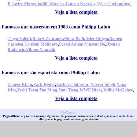
,
,
,
,
,
B
Javier Morgado
Bill Moseley
Carson Kressley
Tyler Christopher
Veja a lista completa
Famosos que nasceram em 1983 como Philipp Lahm
,
,
,
,
Tiago Saletti
Rafael Zancaner
Musa Balli
Asier Riesgo
Romeo
,
,
,
,
Castelen
Cristian Molinaro
Sayed Adnan
Vincent De
Dzenan
,
,
Radoncic
Vilmos Vanczák
Veja a lista completa
Famosos que são esportista como Philipp Lahm
,
,
,
,
Zaheer Khan
Zack Ryder
Zachary Johnson
Yuvraj Singh
Yuna
,
,
,
,
,
,
Kim
Yoshi Tatsu
Yao Ming
Yani Tseng
WWE Divas
Willis McGahee
Veja a lista completa
Fale Conosco
PaginaOficial.org no tiene relacion alguna con las personas mencionadas en el sitio, no esta en contacto con
ellos y no es la pagina oficial de ninguno de ellos