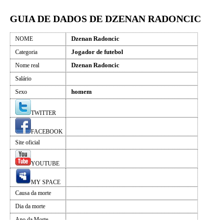
GUIA DE DADOS DE DZENAN RADONCIC
Dzenan Radoncic
NOME
Jogador de futebol
Categoria
Dzenan Radoncic
Nome real
Salário
homem
Sexo
TWITTER
FACEBOOK
Site oficial
YOUTUBE
MY SPACE
Causa da morte
Dia da morte
Ano da Morte