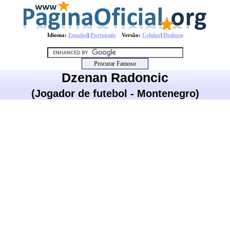
Idioma:
Español
|
Português
Versão:
Celular
|
Desktop
Dzenan Radoncic
(Jogador de futebol - Montenegro)