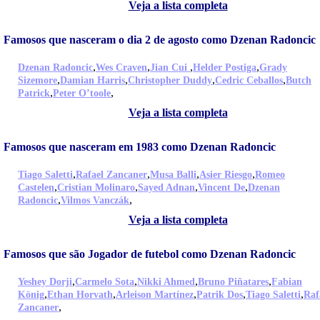
Veja a lista completa
Famosos que nasceram o dia 2 de agosto como Dzenan Radoncic
,
,
,
,
Dzenan Radoncic
Wes Craven
Jian Cui
Helder Postiga
Grady
,
,
,
,
Sizemore
Damian Harris
Christopher Duddy
Cedric Ceballos
Butch
,
,
Patrick
Peter O’toole
Veja a lista completa
Famosos que nasceram em 1983 como Dzenan Radoncic
,
,
,
,
Tiago Saletti
Rafael Zancaner
Musa Balli
Asier Riesgo
Romeo
,
,
,
,
Castelen
Cristian Molinaro
Sayed Adnan
Vincent De
Dzenan
,
,
Radoncic
Vilmos Vanczák
Veja a lista completa
Famosos que são Jogador de futebol como Dzenan Radoncic
,
,
,
,
Yeshey Dorji
Carmelo Sota
Nikki Ahmed
Bruno Piñatares
Fabian
,
,
,
,
,
König
Ethan Horvath
Arleison Martínez
Patrik Dos
Tiago Saletti
Raf
,
Zancaner