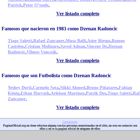
,
,
Patrick
Peter O’toole
Ver listado completo
Famosos que nacieron en 1983 como Dzenan Radoncic
,
,
,
,
Tiago Saletti
Rafael Zancaner
Musa Balli
Asier Riesgo
Romeo
,
,
,
,
Castelen
Cristian Molinaro
Sayed Adnan
Vincent De
Dzenan
,
,
Radoncic
Vilmos Vanczák
Ver listado completo
Famosos que son Futbolista como Dzenan Radoncic
,
,
,
,
Yeshey Dorji
Carmelo Sota
Nikki Ahmed
Bruno Piñatares
Fabian
,
,
,
,
,
König
Ethan Horvath
Arleison Martínez
Patrik Dos
Tiago Saletti
Raf
,
Zancaner
Ver listado completo
Contactenos
PaginaOficial.org no tiene relacion alguna con las personas mencionadas en el sitio, no esta en contacto con
ellos y no es la pagina oficial de ninguno de ellos