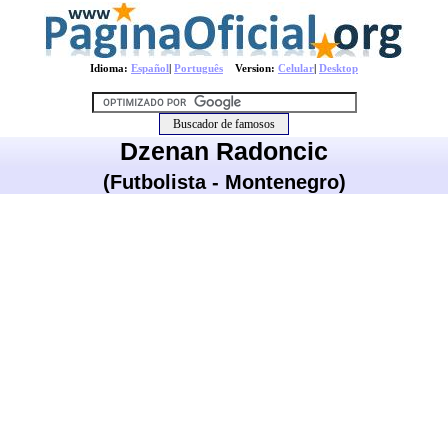
Idioma:
Español
|
Português
Version:
Celular
|
Desktop
Dzenan Radoncic
(Futbolista - Montenegro)