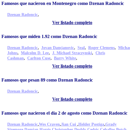
Famosos que nacieron en Montenegro como Dzenan Radoncic
,
Dzenan Radoncic
Ver listado completo
Famosos que miden 1.92 como Dzenan Radoncic
,
,
,
,
Dzenan Radoncic
Jovan Damjanovic
Seal
Roger Clemens
Micha
,
,
,
Johns
Malcolm D. Lee
J. Michael Straczynski
Chris
,
,
,
Cashman
Carlton Cuse
Barry White
Ver listado completo
Famosos que pesan 89 como Dzenan Radoncic
,
Dzenan Radoncic
Ver listado completo
Famosos que nacieron el dia 2 de agosto como Dzenan Radoncic
,
,
,
,
Dzenan Radoncic
Wes Craven
Jian Cui
Helder Postiga
Grady
,
,
,
,
Sizemore
Damian Harris
Christopher Duddy
Cedric Ceballos
Butch