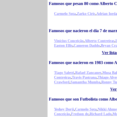
Famosos que pesan 80 como Alberto C
,
,
Carmelo Sota
Zarko Ciric
Adrian Iord
Famosos que nacieron el dia 7 de mar
,
,
Vinícius Conceição
Alberto Contreiras
,
,
Easton Ellis
Cameron Daddo
Bryan Cr
Ver list
Famosos que nacieron en 1983 como A
,
,
Tiago Saletti
Rafael Zancaner
Musa Bal
,
,
Contreiras
Travis Pastrana
Thiago Alve
,
,
Crawford
Samantha Mumba
Ronny Tu
Ver
Famosos que son Futbolista como Albe
,
,
Yeshey Dorji
Carmelo Sota
Nikki Ahme
,
,
,
Conceição
Fredson de
Richard Lado
Mo