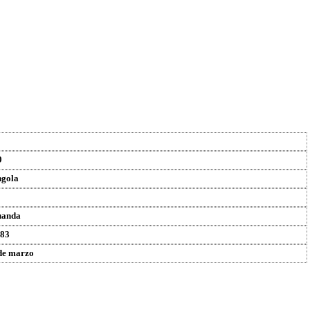
9
gola
uanda
83
de marzo