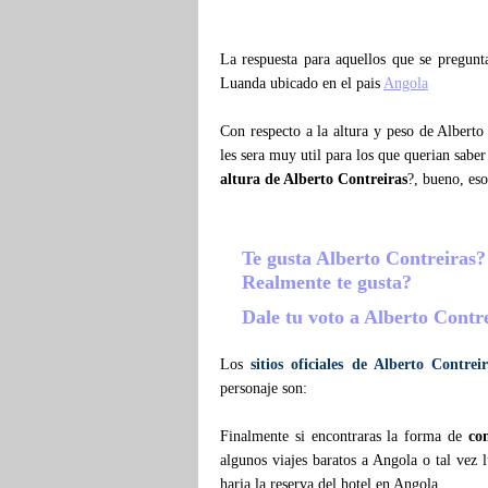
La respuesta para aquellos que se pregun
Luanda ubicado en el pais
Angola
Con respecto a la altura y peso de Alberto
les sera muy util para los que querian sabe
altura de Alberto Contreiras
?, bueno, eso
Te gusta Alberto Contreiras
Realmente te gusta?
Dale tu voto a Alberto Contr
Los
sitios oficiales de Alberto Contreir
personaje son:
Finalmente si encontraras la forma de
co
algunos viajes baratos a Angola o tal vez 
haria la reserva del hotel en Angola