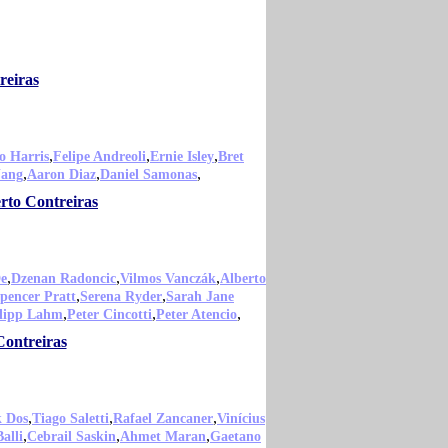
reiras
,
,
,
o Harris
Felipe Andreoli
Ernie Isley
Bret
,
,
,
Jang
Aaron Diaz
Daniel Samonas
rto Contreiras
,
,
,
De
Dzenan Radoncic
Vilmos Vanczák
Alberto
,
,
pencer Pratt
Serena Ryder
Sarah Jane
,
,
,
lipp Lahm
Peter Cincotti
Peter Atencio
Contreiras
,
,
,
k Dos
Tiago Saletti
Rafael Zancaner
Vinícius
,
,
,
alli
Cebrail Saskin
Ahmet Maran
Gaetano