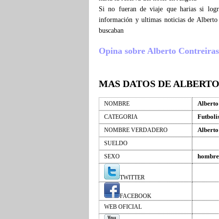
Si no fueran de viaje que harias si log
información y ultimas noticias de Alberto
buscaban
Opina sobre Alberto Contreiras ,
MAS DATOS DE ALBERT
Alberto
NOMBRE
Futboli
CATEGORIA
Alberto
NOMBRE VERDADERO
SUELDO
hombre
SEXO
TWITTER
FACEBOOK
WEB OFICIAL