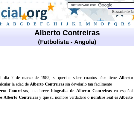
l:
A
B
C
D
E
F
G
H
I
J
K
L
M
N
O
P
Q
R
S
Alberto Contreiras
(Futbolista - Angola)
o el dia 7 de marzo de 1983, si querian saber cuantos años tiene
Alberto
alcular la edad de
Alberto Contreiras
sin develarlo tan facilmente
erto Contreiras
, una breve
biografia de Alberto Contreiras
en español
s Alberto Contreiras
y que su nombre verdadero o
nombre real es Alberto