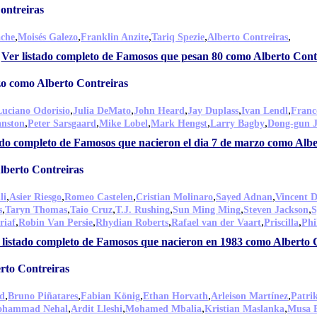
ontreiras
,
,
,
,
,
ache
Moisés Galezo
Franklin Anzite
Tariq Spezie
Alberto Contreiras
Ver listado completo de Famosos que pesan 80 como Alberto Cont
zo como Alberto Contreiras
,
,
,
,
,
Luciano Odorisio
Julia DeMato
John Heard
Jay Duplass
Ivan Lendl
Franc
,
,
,
,
,
anston
Peter Sarsgaard
Mike Lobel
Mark Hengst
Larry Bagby
Dong-gun 
ado completo de Famosos que nacieron el dia 7 de marzo como Albe
lberto Contreiras
,
,
,
,
,
li
Asier Riesgo
Romeo Castelen
Cristian Molinaro
Sayed Adnan
Vincent 
,
,
,
,
,
,
s
Taryn Thomas
Taio Cruz
T.J. Rushing
Sun Ming Ming
Steven Jackson
S
,
,
,
,
,
riaf
Robin Van Persie
Rhydian Roberts
Rafael van der Vaart
Priscilla
Phi
 listado completo de Famosos que nacieron en 1983 como Alberto 
rto Contreiras
,
,
,
,
,
d
Bruno Piñatares
Fabian König
Ethan Horvath
Arleison Martínez
Patri
,
,
,
,
hammad Nehal
Ardit Lleshi
Mohamed Mbalia
Kristian Maslanka
Musa B