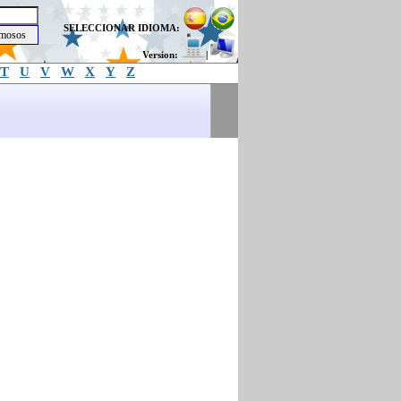
SELECCIONAR IDIOMA:
Version:
|
T
U
V
W
X
Y
Z