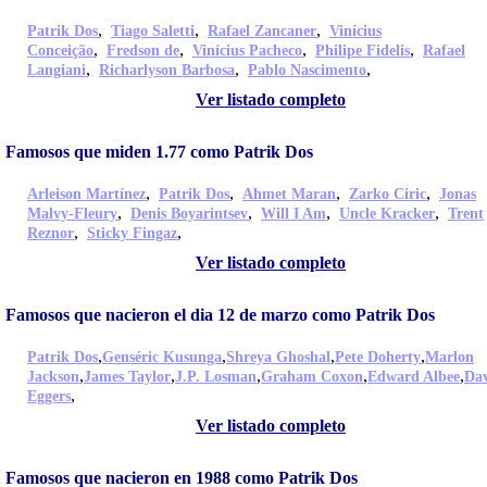
,
,
,
Patrik Dos
Tiago Saletti
Rafael Zancaner
Vinícius
,
,
,
,
Conceição
Fredson de
Vinícius Pacheco
Philipe Fidelis
Rafael
,
,
,
Langiani
Richarlyson Barbosa
Pablo Nascimento
Ver listado completo
Famosos que miden 1.77 como Patrik Dos
,
,
,
,
Arleison Martínez
Patrik Dos
Ahmet Maran
Zarko Ciric
Jonas
,
,
,
,
Malvy-Fleury
Denis Boyarintsev
Will I Am
Uncle Kracker
Trent
,
,
Reznor
Sticky Fingaz
Ver listado completo
Famosos que nacieron el dia 12 de marzo como Patrik Dos
,
,
,
,
Patrik Dos
Genséric Kusunga
Shreya Ghoshal
Pete Doherty
Marlon
,
,
,
,
,
Jackson
James Taylor
J.P. Losman
Graham Coxon
Edward Albee
Da
,
Eggers
Ver listado completo
Famosos que nacieron en 1988 como Patrik Dos