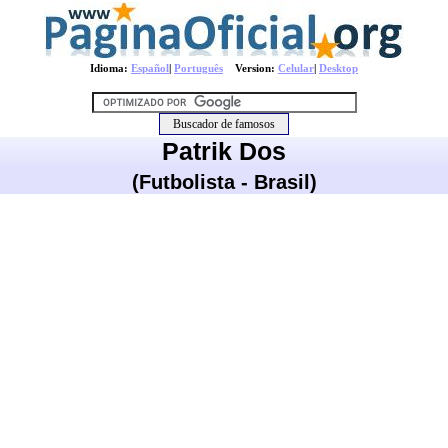
Idioma:
Español
|
Português
Version:
Celular
|
Desktop
Patrik Dos
(Futbolista - Brasil)