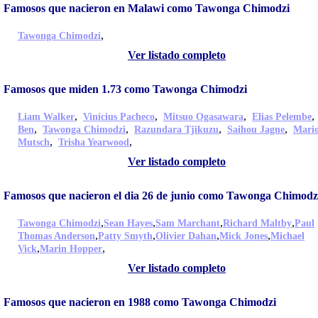
Famosos que nacieron en Malawi como Tawonga Chimodzi
,
Tawonga Chimodzi
Ver listado completo
Famosos que miden 1.73 como Tawonga Chimodzi
,
,
,
Liam Walker
Vinícius Pacheco
Mitsuo Ogasawara
Elias Pelembe
,
,
,
,
Ben
Tawonga Chimodzi
Razundara Tjikuzu
Saihou Jagne
Mari
,
,
Mutsch
Trisha Yearwood
Ver listado completo
Famosos que nacieron el dia 26 de junio como Tawonga Chimodz
,
,
,
,
Tawonga Chimodzi
Sean Hayes
Sam Marchant
Richard Maltby
Paul
,
,
,
,
Thomas Anderson
Patty Smyth
Olivier Dahan
Mick Jones
Michael
,
,
Vick
Marin Hopper
Ver listado completo
Famosos que nacieron en 1988 como Tawonga Chimodzi