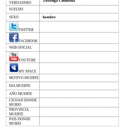
Tawonga Chimodzi
VERDADERO
SUELDO
hombre
SEXO
TWITTER
FACEBOOK
WEB OFICIAL
YOUTUBE
MY SPACE
MOTIVO MUERTE
DIA MUERTE
AÑO MUERTE
CIUDAD DONDE
MURIO
PROVINCIA
MUERTE
PAIS DONDE
MURIO