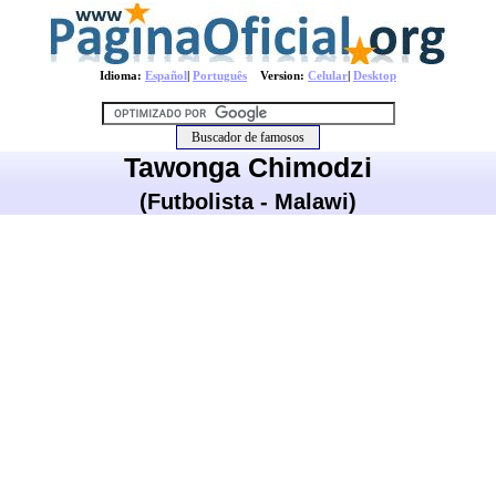
Idioma:
Español
|
Português
Version:
Celular
|
Desktop
Tawonga Chimodzi
(Futbolista - Malawi)