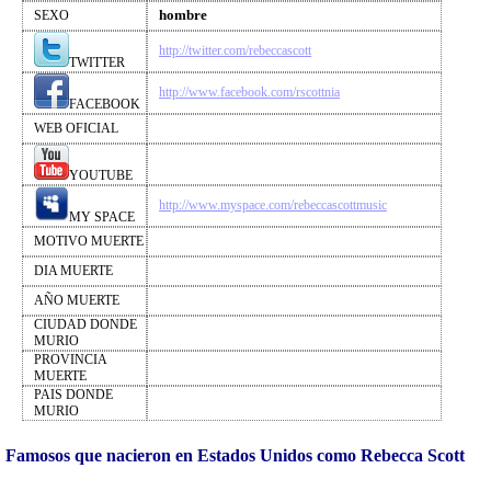
hombre
SEXO
http://twitter.com/rebeccascott
TWITTER
http://www.facebook.com/rscottnia
FACEBOOK
WEB OFICIAL
YOUTUBE
http://www.myspace.com/rebeccascottmusic
MY SPACE
MOTIVO MUERTE
DIA MUERTE
AÑO MUERTE
CIUDAD DONDE
MURIO
PROVINCIA
MUERTE
PAIS DONDE
MURIO
Famosos que nacieron en Estados Unidos como Rebecca Scott