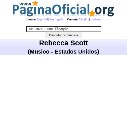
Idioma:
Español
|
Português
Version:
Celular
|
Desktop
Rebecca Scott
(Musico - Estados Unidos)