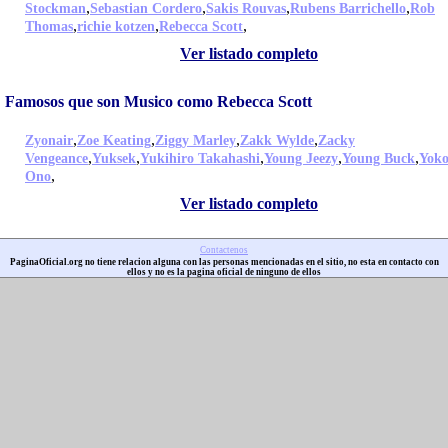
,
,
,
,
Stockman
Sebastian Cordero
Sakis Rouvas
Rubens Barrichello
Rob
,
,
,
Thomas
richie kotzen
Rebecca Scott
Ver listado completo
Famosos que son Musico como Rebecca Scott
,
,
,
,
Zyonair
Zoe Keating
Ziggy Marley
Zakk Wylde
Zacky
,
,
,
,
,
Vengeance
Yuksek
Yukihiro Takahashi
Young Jeezy
Young Buck
Yok
,
Ono
Ver listado completo
Contactenos
PaginaOficial.org no tiene relacion alguna con las personas mencionadas en el sitio, no esta en contacto con
ellos y no es la pagina oficial de ninguno de ellos