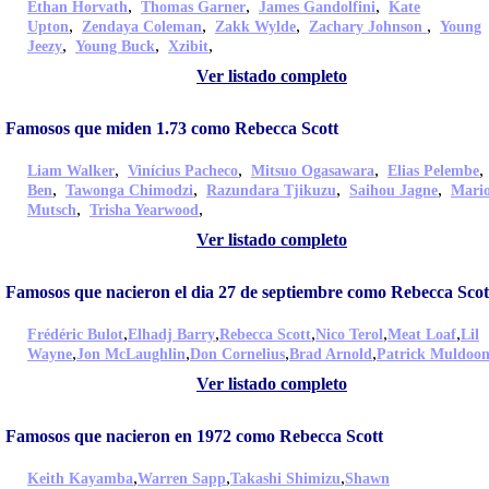
,
,
,
Ethan Horvath
Thomas Garner
James Gandolfini
Kate
,
,
,
,
Upton
Zendaya Coleman
Zakk Wylde
Zachary Johnson
Young
,
,
,
Jeezy
Young Buck
Xzibit
Ver listado completo
Famosos que miden 1.73 como Rebecca Scott
,
,
,
Liam Walker
Vinícius Pacheco
Mitsuo Ogasawara
Elias Pelembe
,
,
,
,
Ben
Tawonga Chimodzi
Razundara Tjikuzu
Saihou Jagne
Mari
,
,
Mutsch
Trisha Yearwood
Ver listado completo
Famosos que nacieron el dia 27 de septiembre como Rebecca Scot
,
,
,
,
,
Frédéric Bulot
Elhadj Barry
Rebecca Scott
Nico Terol
Meat Loaf
Lil
,
,
,
,
Wayne
Jon McLaughlin
Don Cornelius
Brad Arnold
Patrick Muldoo
Ver listado completo
Famosos que nacieron en 1972 como Rebecca Scott
,
,
,
Keith Kayamba
Warren Sapp
Takashi Shimizu
Shawn