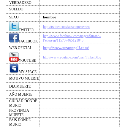
VERDADERO
SUELDO
hombre
SEXO
http://twitter.com/suzannpettersen
TWITTER
http://www.facebook.com/pages/Suzann-
Pettersen/115737465121043
FACEBOOK
http://www.suzanngolf.com/
WEB OFICIAL
http://www.youtube.com/user/FinkelBlog
YOUTUBE
MY SPACE
MOTIVO MUERTE
DIA MUERTE
AÑO MUERTE
CIUDAD DONDE
MURIO
PROVINCIA
MUERTE
PAIS DONDE
MURIO