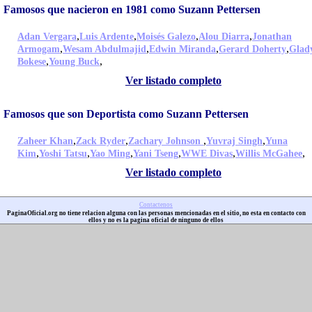
Famosos que nacieron en 1981 como Suzann Pettersen
,
,
,
,
Adan Vergara
Luis Ardente
Moisés Galezo
Alou Diarra
Jonathan
,
,
,
,
Armogam
Wesam Abdulmajid
Edwin Miranda
Gerard Doherty
Glad
,
,
Bokese
Young Buck
Ver listado completo
Famosos que son Deportista como Suzann Pettersen
,
,
,
,
Zaheer Khan
Zack Ryder
Zachary Johnson
Yuvraj Singh
Yuna
,
,
,
,
,
,
Kim
Yoshi Tatsu
Yao Ming
Yani Tseng
WWE Divas
Willis McGahee
Ver listado completo
Contactenos
PaginaOficial.org no tiene relacion alguna con las personas mencionadas en el sitio, no esta en contacto con
ellos y no es la pagina oficial de ninguno de ellos