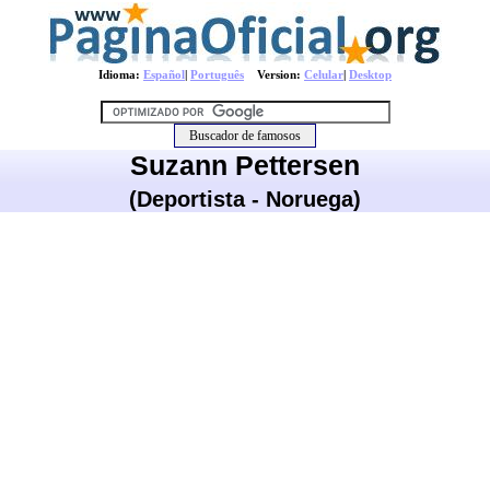
Idioma:
Español
|
Português
Version:
Celular
|
Desktop
Suzann Pettersen
(Deportista - Noruega)