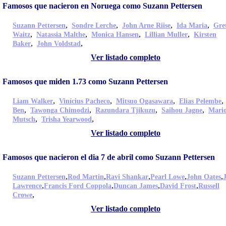
Famosos que nacieron en Noruega como Suzann Pettersen
,
,
,
,
Suzann Pettersen
Sondre Lerche
John Arne Riise
Ida Maria
Gre
,
,
,
,
Waitz
Natassia Malthe
Monica Hansen
Lillian Muller
Kirsten
,
,
Baker
John Voldstad
Ver listado completo
Famosos que miden 1.73 como Suzann Pettersen
,
,
,
Liam Walker
Vinícius Pacheco
Mitsuo Ogasawara
Elias Pelembe
,
,
,
,
Ben
Tawonga Chimodzi
Razundara Tjikuzu
Saihou Jagne
Mari
,
,
Mutsch
Trisha Yearwood
Ver listado completo
Famosos que nacieron el dia 7 de abril como Suzann Pettersen
,
,
,
,
,
Suzann Pettersen
Rod Martin
Ravi Shankar
Pearl Lowe
John Oates
,
,
,
,
Lawrence
Francis Ford Coppola
Duncan James
David Frost
Russell
,
Crowe
Ver listado completo