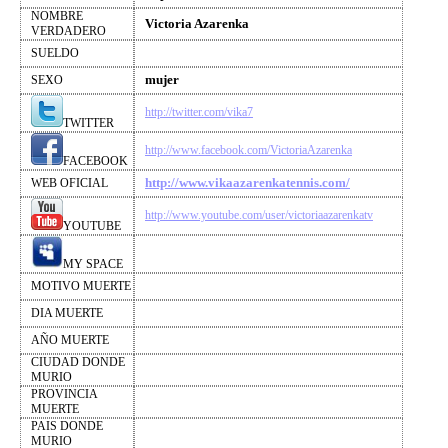
NOMBRE
Victoria Azarenka
VERDADERO
SUELDO
mujer
SEXO
http://twitter.com/vika7
TWITTER
http://www.facebook.com/VictoriaAzarenka
FACEBOOK
http://www.vikaazarenkatennis.com/
WEB OFICIAL
http://www.youtube.com/user/victoriaazarenkatv
YOUTUBE
MY SPACE
MOTIVO MUERTE
DIA MUERTE
AÑO MUERTE
CIUDAD DONDE
MURIO
PROVINCIA
MUERTE
PAIS DONDE
MURIO