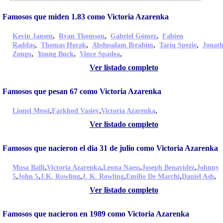
Famosos que miden 1.83 como Victoria Azarenka
,
,
,
Kevin Jansen
Ryan Thomson
Gabriel Gómez
Fabien
,
,
,
,
Raddas
Thomas Horak
Abdusalam Ibrahim
Tariq Spezie
Jonat
,
,
,
Zongo
Young Buck
Vince Spadea
Ver listado completo
Famosos que pesan 67 como Victoria Azarenka
,
,
,
Lionel Messi
Farkhod Vasiev
Victoria Azarenka
Ver listado completo
Famosos que nacieron el dia 31 de julio como Victoria Azarenka
,
,
,
,
Musa Balli
Victoria Azarenka
Leona Naess
Joseph Benavidez
Johnny
,
,
,
,
,
,
5
John 5
J.K. Rowling
J. K. Rowling
Emilio De Marchi
Daniel Ash
Ver listado completo
Famosos que nacieron en 1989 como Victoria Azarenka