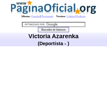
Idioma:
Español
|
Português
Version:
Celular
|
Desktop
Victoria Azarenka
(Deportista - )