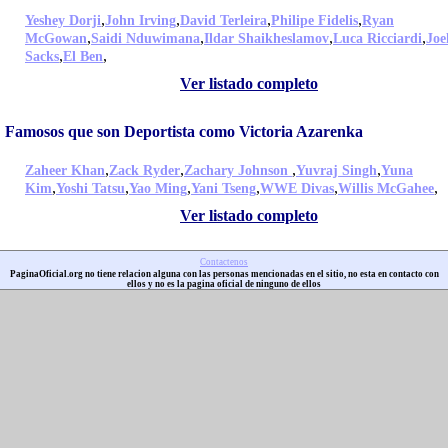
,
,
,
,
Yeshey Dorji
John Irving
David Terleira
Philipe Fidelis
Ryan
,
,
,
,
McGowan
Saidi Nduwimana
Ildar Shaikheslamov
Luca Ricciardi
Joe
,
,
Sacks
El Ben
Ver listado completo
Famosos que son Deportista como Victoria Azarenka
,
,
,
,
Zaheer Khan
Zack Ryder
Zachary Johnson
Yuvraj Singh
Yuna
,
,
,
,
,
,
Kim
Yoshi Tatsu
Yao Ming
Yani Tseng
WWE Divas
Willis McGahee
Ver listado completo
Contactenos
PaginaOficial.org no tiene relacion alguna con las personas mencionadas en el sitio, no esta en contacto con
ellos y no es la pagina oficial de ninguno de ellos