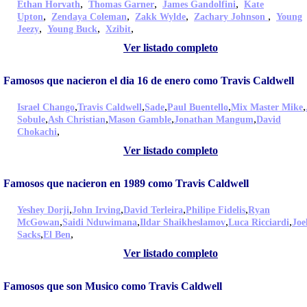
,
,
,
Ethan Horvath
Thomas Garner
James Gandolfini
Kate
,
,
,
,
Upton
Zendaya Coleman
Zakk Wylde
Zachary Johnson
Young
,
,
,
Jeezy
Young Buck
Xzibit
Ver listado completo
Famosos que nacieron el dia 16 de enero como Travis Caldwell
,
,
,
,
,
Israel Chango
Travis Caldwell
Sade
Paul Buentello
Mix Master Mike
,
,
,
,
Sobule
Ash Christian
Mason Gamble
Jonathan Mangum
David
,
Chokachi
Ver listado completo
Famosos que nacieron en 1989 como Travis Caldwell
,
,
,
,
Yeshey Dorji
John Irving
David Terleira
Philipe Fidelis
Ryan
,
,
,
,
McGowan
Saidi Nduwimana
Ildar Shaikheslamov
Luca Ricciardi
Joe
,
,
Sacks
El Ben
Ver listado completo
Famosos que son Musico como Travis Caldwell