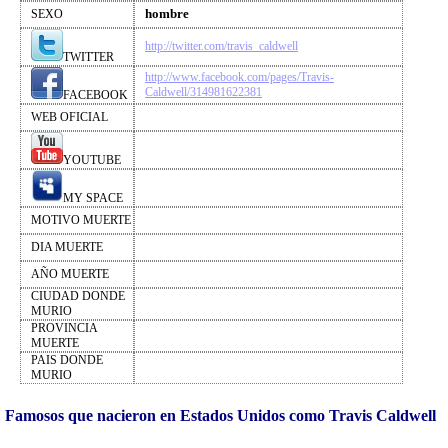
hombre
SEXO
http://twitter.com/travis_caldwell
TWITTER
http://www.facebook.com/pages/Travis-
Caldwell/314981622381
FACEBOOK
WEB OFICIAL
YOUTUBE
MY SPACE
MOTIVO MUERTE
DIA MUERTE
AÑO MUERTE
CIUDAD DONDE
MURIO
PROVINCIA
MUERTE
PAIS DONDE
MURIO
Famosos que nacieron en Estados Unidos como Travis Caldwell