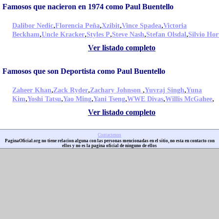
Famosos que nacieron en 1974 como Paul Buentello
,
,
,
,
Dalibor Nedic
Florencia Peña
Xzibit
Vince Spadea
Victoria
,
,
,
,
,
Beckham
Uncle Kracker
Styles P
Steve Nash
Stefan Olsdal
Silvio Hor
Ver listado completo
Famosos que son Deportista como Paul Buentello
,
,
,
,
Zaheer Khan
Zack Ryder
Zachary Johnson
Yuvraj Singh
Yuna
,
,
,
,
,
,
Kim
Yoshi Tatsu
Yao Ming
Yani Tseng
WWE Divas
Willis McGahee
Ver listado completo
Contactenos
PaginaOficial.org no tiene relacion alguna con las personas mencionadas en el sitio, no esta en contacto con
ellos y no es la pagina oficial de ninguno de ellos