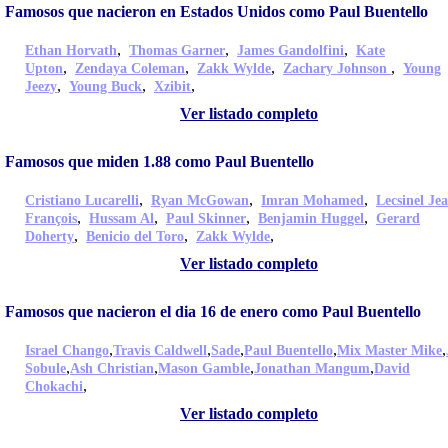
Famosos que nacieron en Estados Unidos como Paul Buentello
,
,
,
Ethan Horvath
Thomas Garner
James Gandolfini
Kate
,
,
,
,
Upton
Zendaya Coleman
Zakk Wylde
Zachary Johnson
Young
,
,
,
Jeezy
Young Buck
Xzibit
Ver listado completo
Famosos que miden 1.88 como Paul Buentello
,
,
,
Cristiano Lucarelli
Ryan McGowan
Imran Mohamed
Lecsinel Je
,
,
,
,
François
Hussam Al
Paul Skinner
Benjamin Huggel
Gerard
,
,
,
Doherty
Benicio del Toro
Zakk Wylde
Ver listado completo
Famosos que nacieron el dia 16 de enero como Paul Buentello
,
,
,
,
,
Israel Chango
Travis Caldwell
Sade
Paul Buentello
Mix Master Mike
,
,
,
,
Sobule
Ash Christian
Mason Gamble
Jonathan Mangum
David
,
Chokachi
Ver listado completo