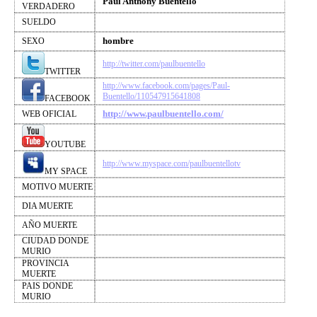
Paul Anthony Buentello
VERDADERO
SUELDO
hombre
SEXO
http://twitter.com/paulbuentello
TWITTER
http://www.facebook.com/pages/Paul-
Buentello/110547915641808
FACEBOOK
http://www.paulbuentello.com/
WEB OFICIAL
YOUTUBE
http://www.myspace.com/paulbuentellotv
MY SPACE
MOTIVO MUERTE
DIA MUERTE
AÑO MUERTE
CIUDAD DONDE
MURIO
PROVINCIA
MUERTE
PAIS DONDE
MURIO