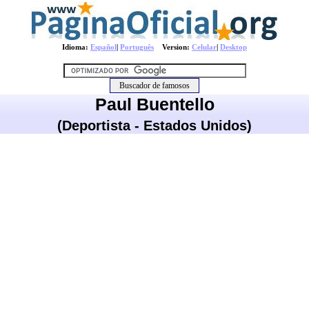
Idioma:
Español
|
Português
Version:
Celular
|
Desktop
Paul Buentello
(Deportista - Estados Unidos)