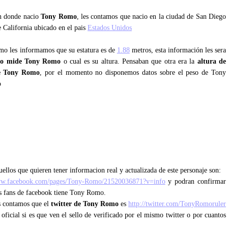
an donde nacio
Tony Romo
, les contamos que nacio en la ciudad de San Diego
e California ubicado en el pais
Estados Unidos
omo les informamos que su estatura es de
1.88
metros, esta información les sera
to mide Tony Romo
o cual es su altura. Pensaban que otra era la
altura de
e Tony Romo
, por el momento no disponemos datos sobre el peso de Tony
o
ellos que quieren tener informacion real y actualizada de este personaje son:
ww.facebook.com/pages/Tony-Romo/21520036871?v=info
y podran confirmar
tos fans de facebook tiene Tony Romo.
es contamos que el
twitter de Tony Romo
es
http://twitter.com/TonyRomoruler
 oficial si es que ven el sello de verificado por el mismo twitter o por cuantos