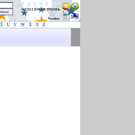
SELECCIONAR IDIOMA:
Version:
|
T
U
V
W
X
Y
Z