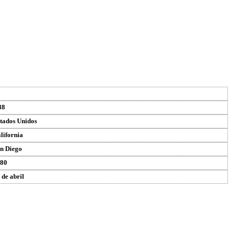
88
tados Unidos
lifornia
n Diego
80
 de abril