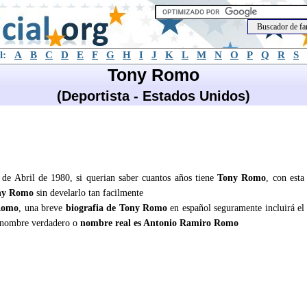
l:
A
B
C
D
E
F
G
H
I
J
K
L
M
N
O
P
Q
R
S
Tony Romo
(Deportista - Estados Unidos)
de Abril de 1980, si querian saber cuantos años tiene
Tony Romo
, con esta
ny Romo
sin develarlo tan facilmente
Romo
, una breve
biografia de Tony Romo
en español seguramente incluirá el
 nombre verdadero o
nombre real es Antonio Ramiro Romo