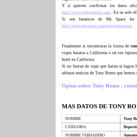
Y si quieren confirmar los datos ofi
http://www.tonyromo9.com/
. En su web of
Si son fanaticos de My Space les
http://www.myspace.com/tonyromoteam
.
Finalmente si encontraras la forma de
co
viajes baratos a California o tal vez lujo
hotel en California
Si no fueran de viaje que harias si logra
ultimas noticias de Tony Romo que hemos r
Opina sobre Tony Romo , cuenta 
MAS DATOS DE TONY R
Tony R
NOMBRE
Deporti
CATEGORIA
Antoni
NOMBRE VERDADERO