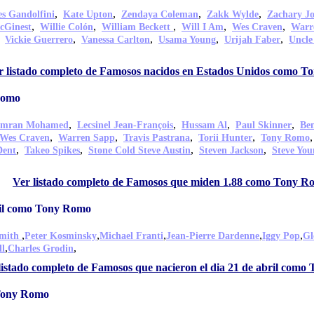
,
,
,
,
s Gandolfini
Kate Upton
Zendaya Coleman
Zakk Wylde
Zachary J
,
,
,
,
,
cGinest
Willie Colón
William Beckett
Will I Am
Wes Craven
Warr
,
,
,
,
,
Vickie Guerrero
Vanessa Carlton
Usama Young
Urijah Faber
Uncle
r listado completo de Famosos nacidos en Estados Unidos como 
Romo
,
,
,
,
Imran Mohamed
Lecsinel Jean-François
Hussam Al
Paul Skinner
Be
,
,
,
,
Wes Craven
Warren Sapp
Travis Pastrana
Torii Hunter
Tony Romo
,
,
,
,
Dent
Takeo Spikes
Stone Cold Steve Austin
Steven Jackson
Steve You
,
Ver listado completo de Famosos que miden 1.88 como Tony R
ril como Tony Romo
,
,
,
,
,
Smith
Peter Kosminsky
Michael Franti
Jean-Pierre Dardenne
Iggy Pop
Gl
,
,
ll
Charles Grodin
listado completo de Famosos que nacieron el dia 21 de abril com
 Tony Romo