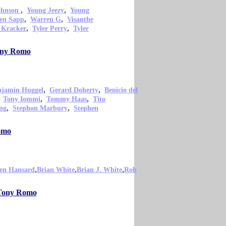
,
,
ohnson
Young Jeezy
Young
,
,
en Sapp
Warren G
Visanthe
,
,
 Kracker
Tyler Perry
Tyler
Tony Romo
,
,
njamin Huggel
Gerard Doherty
Benicio del
,
,
,
Tony Iommi
Tommy Haas
Tito
,
,
ng
Stephon Marbury
Stephen
omo
,
,
,
en Hansard
Brian White
Brian J. White
Rob
o Tony Romo