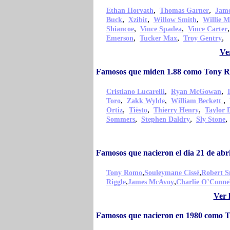
,
,
Ethan Horvath
Thomas Garner
Jame
,
,
,
Buck
Xzibit
Willow Smith
Willie M
,
,
Shiancoe
Vince Spadea
Vince Carter
,
,
,
Emerson
Tucker Max
Troy Gentry
Ve
Famosos que miden 1.88 como Tony 
,
,
Cristiano Lucarelli
Ryan McGowan
,
,
,
Toro
Zakk Wylde
William Beckett
,
,
,
Ortiz
Tiësto
Thierry Henry
Taylor 
,
,
Sommers
Stephen Daldry
Sly Stone
Famosos que nacieron el dia 21 de ab
,
,
Tony Romo
Souleymane Cissé
Robert 
,
,
Riggle
James McAvoy
Charlie O’Conne
Ver 
Famosos que nacieron en 1980 como