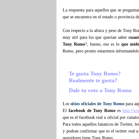
La respuesta para aquellos que se pregunt
que se encuentra en el estado o provincia d
Con respecto a la altura y peso de Tony R
muy util para los que querian saber
cuan
Tony Romo
?, bueno, eso es lo
que mid
Romo, pero pronto estaremos informandol
Te gusta Tony Romo?
Realmente te gusta?
Dale tu voto a Tony Romo
Los
sitios oficiales de Tony Romo
para aqu
El
facebook de Tony Romo
es
http://w
que es el facebook real u oficial por cuna
Para todos aquellos fanaticos de Twitter, l
y podran confirmar que es el twitter real u
seguidores tiene Tony Romo