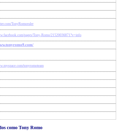
witter.com/TonyRomoruler
ww.facebook.com/pages/Tony-Romo/21520036871?v=info
www.tonyromo9.com/
ww.myspace.com/tonyromoteam
idos como Tony Romo