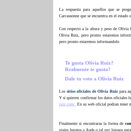
La respuesta para aquellos que se pre
Carcassonne que se encuentra en el estado 
Con respecto a la altura y peso de Olivia
Olivia Ruiz, pero pronto estaremos infor
pero pronto estaremos informandolo
Te gusta Olivia Ruiz?
Realmente te gusta?
Dale tu voto a Olivia Ruiz
Los
sitios oficiales de Olivia Ruiz
para aq
Y si quieren confirmar los datos oficiales 
ruiz.com/
. En su web oficial podran tener 
Finalmente si encontraras la forma de
com
viajes baratos a Aude o tal vez lujosos par