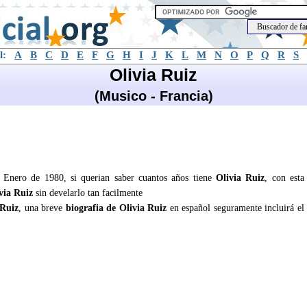
l:
A
B
C
D
E
F
G
H
I
J
K
L
M
N
O
P
Q
R
S
Olivia Ruiz
(Musico - Francia)
e Enero de 1980, si querian saber cuantos años tiene
Olivia Ruiz
, con esta
via Ruiz
sin develarlo tan facilmente
 Ruiz
, una breve
biografia de Olivia Ruiz
en español seguramente incluirá el