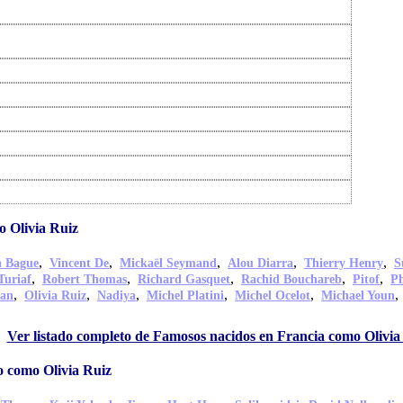
 Olivia Ruiz
,
,
,
,
,
n Bague
Vincent De
Mickaël Seymand
Alou Diarra
Thierry Henry
S
,
,
,
,
,
Turiaf
Robert Thomas
Richard Gasquet
Rachid Bouchareb
Pitof
Ph
,
,
,
,
,
han
Olivia Ruiz
Nadiya
Michel Platini
Michel Ocelot
Michael Youn
Ver listado completo de Famosos nacidos en Francia como Olivia
o como Olivia Ruiz