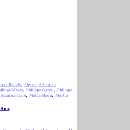
,
,
urya Bonaly
Shy m
Sebastien
,
,
ilippe Mexes
Philippe Garrel
Philippe
,
,
,
Maurice Jarre
Matt Pokora
Martin
 Ruiz