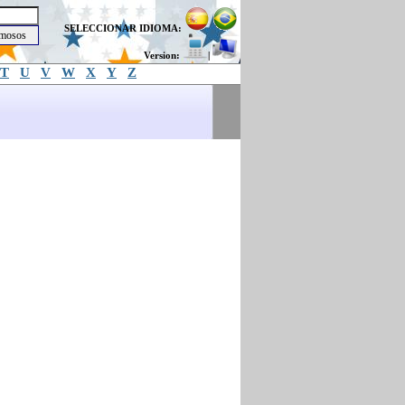
SELECCIONAR IDIOMA:
Version:
|
T
U
V
W
X
Y
Z