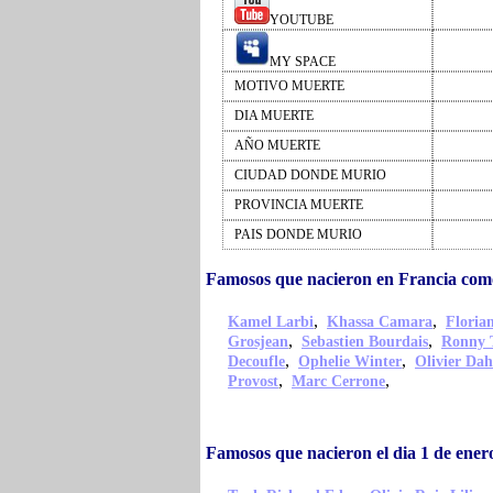
YOUTUBE
MY SPACE
MOTIVO MUERTE
DIA MUERTE
AÑO MUERTE
CIUDAD DONDE MURIO
PROVINCIA MUERTE
PAIS DONDE MURIO
Famosos que nacieron en Francia como
,
,
Kamel Larbi
Khassa Camara
Floria
,
,
Grosjean
Sebastien Bourdais
Ronny 
,
,
Decoufle
Ophelie Winter
Olivier Da
,
,
Provost
Marc Cerrone
Famosos que nacieron el dia 1 de ener