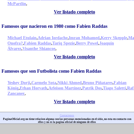
,
McPartlin
Ver listado completo
Famosos que nacieron en 1980 como Fabien Raddas
,
,
,
,
Michael Etulain
Adrian Iordache
Imran Mohamed
Kerry Skepple
Ma
,
,
,
,
Onofra?
Fabien Raddas
Tariq Spezie
Berry Powel
Joaquín
,
,
Álvarez
Visanthe Shiancoe
Ver listado completo
Famosos que son Futbolista como Fabien Raddas
,
,
,
,
Yeshey Dorji
Carmelo Sota
Nikki Ahmed
Bruno Piñatares
Fabian
,
,
,
,
,
König
Ethan Horvath
Arleison Martínez
Patrik Dos
Tiago Saletti
Raf
,
Zancaner
Ver listado completo
Contactenos
PaginaOficial.org no tiene relacion alguna con las personas mencionadas en el sitio, no esta en contacto con
ellos y no es la pagina oficial de ninguno de ellos