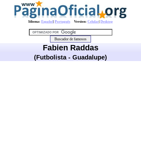
Idioma:
Español
|
Português
Version:
Celular
|
Desktop
Fabien Raddas
(Futbolista - Guadalupe)