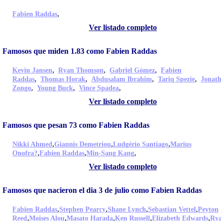
,
Fabien Raddas
Ver listado completo
Famosos que miden 1.83 como Fabien Raddas
,
,
,
Kevin Jansen
Ryan Thomson
Gabriel Gómez
Fabien
,
,
,
,
Raddas
Thomas Horak
Abdusalam Ibrahim
Tariq Spezie
Jonat
,
,
,
Zongo
Young Buck
Vince Spadea
Ver listado completo
Famosos que pesan 73 como Fabien Raddas
,
,
,
Nikki Ahmed
Giannis Demetriou
Ludgério Santiago
Marius
,
,
,
Onofra?
Fabien Raddas
Min-Sang Kang
Ver listado completo
Famosos que nacieron el dia 3 de julio como Fabien Raddas
,
,
,
,
Fabien Raddas
Stephen Pearcy
Shane Lynch
Sebastian Vettel
Peyton
,
,
,
,
,
Reed
Moises Alou
Masato Harada
Ken Russell
Elizabeth Edwards
Ry