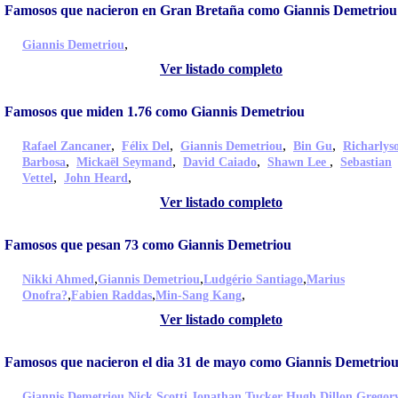
Famosos que nacieron en Gran Bretaña como Giannis Demetriou
,
Giannis Demetriou
Ver listado completo
Famosos que miden 1.76 como Giannis Demetriou
,
,
,
,
Rafael Zancaner
Félix Del
Giannis Demetriou
Bin Gu
Richarlys
,
,
,
,
Barbosa
Mickaël Seymand
David Caiado
Shawn Lee
Sebastian
,
,
Vettel
John Heard
Ver listado completo
Famosos que pesan 73 como Giannis Demetriou
,
,
,
Nikki Ahmed
Giannis Demetriou
Ludgério Santiago
Marius
,
,
,
Onofra?
Fabien Raddas
Min-Sang Kang
Ver listado completo
Famosos que nacieron el dia 31 de mayo como Giannis Demetrio
,
,
,
,
Giannis Demetriou
Nick Scotti
Jonathan Tucker
Hugh Dillon
Gregor