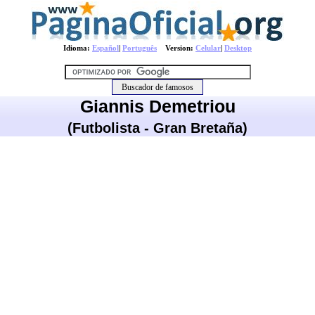
Idioma:
Español
|
Português
Version:
Celular
|
Desktop
Giannis Demetriou
(Futbolista - Gran Bretaña)