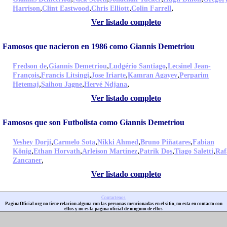
,
,
,
,
Harrison
Clint Eastwood
Chris Elliott
Colin Farrell
Ver listado completo
Famosos que nacieron en 1986 como Giannis Demetriou
,
,
,
Fredson de
Giannis Demetriou
Ludgério Santiago
Lecsinel Jean-
,
,
,
,
François
Francis Litsingi
Jose Iriarte
Kamran Agayev
Perparim
,
,
,
Hetemaj
Saihou Jagne
Hervé Ndjana
Ver listado completo
Famosos que son Futbolista como Giannis Demetriou
,
,
,
,
Yeshey Dorji
Carmelo Sota
Nikki Ahmed
Bruno Piñatares
Fabian
,
,
,
,
,
König
Ethan Horvath
Arleison Martínez
Patrik Dos
Tiago Saletti
Raf
,
Zancaner
Ver listado completo
Contactenos
PaginaOficial.org no tiene relacion alguna con las personas mencionadas en el sitio, no esta en contacto con
ellos y no es la pagina oficial de ninguno de ellos