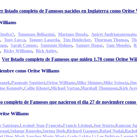
r listado completo de Famosos nacidos en Inglaterra como Oritse 
Williams
,
,
,
Onofra?
Tommaso Bellazzini
Mariano Donda
Anicet Andrianantenain
,
,
,
,
,
y
Tony Lucca
Tommy Lasorda
Tim Heidecker
Thurman Thomas
Th
,
,
,
,
,
tapp
Sarah Connor
Santonio Holmes
Sammy Hagar
Sam Mendes
R
,
,
,
Ricky Williams
Rick Astley
Ver listado completo de Famosos que miden 1.78 como Oritse Wil
viembre como Oritse Williams
,
,
,
,
,
panek
Pasquale Squitieri
Oritse Williams
Mike Skinner
Mike Scioscia
Jim
,
,
,
,
ine Kennedy
Callie Khouri
Michael Vartan
Marshall Thompson
Kirk Ace
do completo de Famosos que nacieron el dia 27 de noviembre como 
itse Williams
,
,
,
,
o Santiago
Lecsinel Jean-François
Francis Litsingi
Jose Iriarte
Kamran Ag
,
,
,
,
,
Broad
Solange Knowles
Serena Deeb
Richard Gasquet
Rafael Nadal
Rache
,
,
,
,
,
,
el Oher
Mark Sanchez
Mario
Maria Gadu
Lykke Li
Lee DeWyze
Lauren 