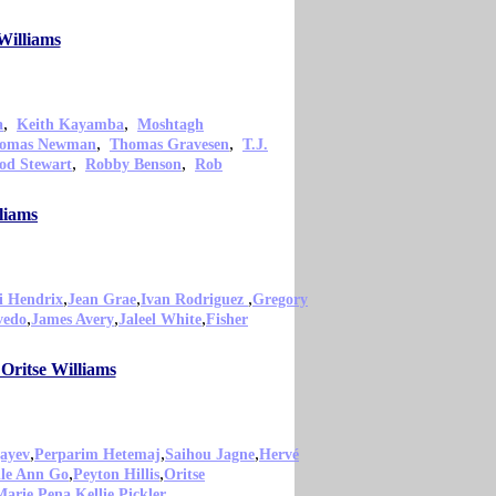
Williams
,
,
a
Keith Kayamba
Moshtagh
,
,
omas Newman
Thomas Gravesen
T.J.
,
,
od Stewart
Robby Benson
Rob
liams
,
,
,
i Hendrix
Jean Grae
Ivan Rodriguez
Gregory
,
,
,
vedo
James Avery
Jaleel White
Fisher
Oritse Williams
,
,
,
ayev
Perparim Hetemaj
Saihou Jagne
Hervé
,
,
lle Ann Go
Peyton Hillis
Oritse
,
,
Marie Pena
Kellie Pickler