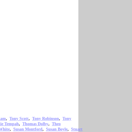
,
,
,
ham
Tony Scott
Tony Robinson
Tony
,
,
nie Tempah
Thomas Dolby
Theo
,
,
,
White
Susan Montford
Susan Boyle
Stuart