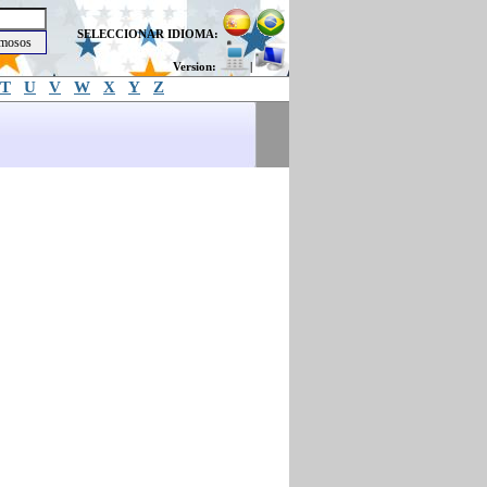
SELECCIONAR IDIOMA:
Version:
|
T
U
V
W
X
Y
Z