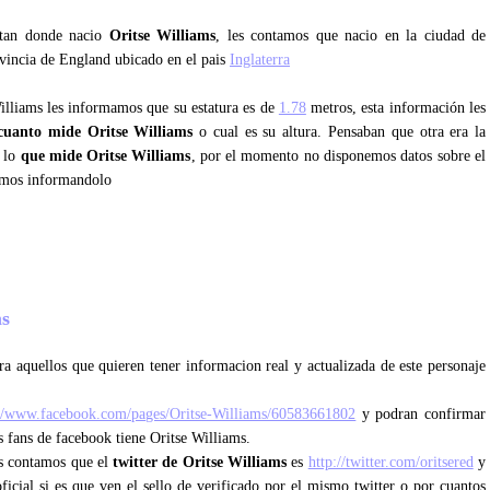
ntan donde nacio
Oritse Williams
, les contamos que nacio en la ciudad de
vincia de England ubicado en el pais
Inglaterra
Williams les informamos que su estatura es de
1.78
metros, esta información les
cuanto mide Oritse Williams
o cual es su altura. Pensaban que otra era la
s lo
que mide Oritse Williams
, por el momento no disponemos datos sobre el
remos informandolo
ms
a aquellos que quieren tener informacion real y actualizada de este personaje
://www.facebook.com/pages/Oritse-Williams/60583661802
y podran confirmar
s fans de facebook tiene Oritse Williams.
les contamos que el
twitter de Oritse Williams
es
http://twitter.com/oritsered
y
ficial si es que ven el sello de verificado por el mismo twitter o por cuantos