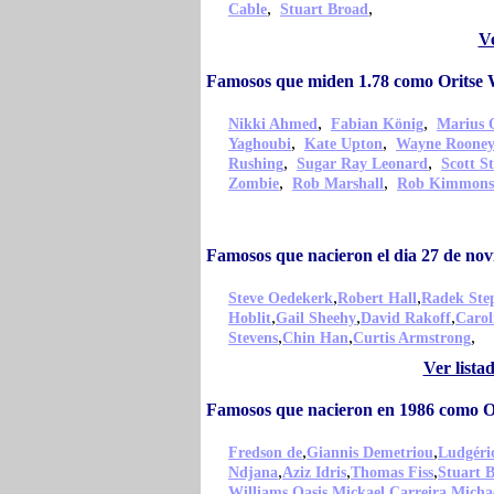
,
,
Cable
Stuart Broad
Ve
Famosos que miden 1.78 como Oritse 
,
,
Nikki Ahmed
Fabian König
Marius 
,
,
Yaghoubi
Kate Upton
Wayne Roone
,
,
Rushing
Sugar Ray Leonard
Scott S
,
,
Zombie
Rob Marshall
Rob Kimmons
Famosos que nacieron el dia 27 de no
,
,
Steve Oedekerk
Robert Hall
Radek Ste
,
,
,
Hoblit
Gail Sheehy
David Rakoff
Carol
,
,
,
Stevens
Chin Han
Curtis Armstrong
Ver lista
Famosos que nacieron en 1986 como Or
,
,
Fredson de
Giannis Demetriou
Ludgéri
,
,
,
Ndjana
Aziz Idris
Thomas Fiss
Stuart 
,
,
,
Williams
Oasis
Mickael Carreira
Micha