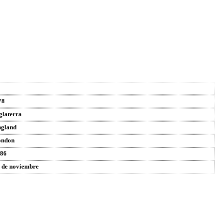
78
glaterra
gland
ondon
86
 de noviembre