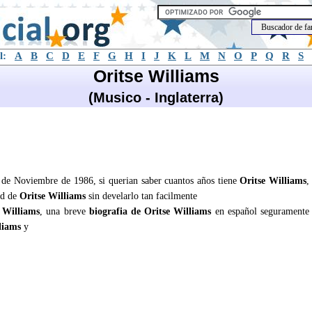
l:
A
B
C
D
E
F
G
H
I
J
K
L
M
N
O
P
Q
R
S
Oritse Williams
(Musico - Inglaterra)
7 de Noviembre de 1986, si querian saber cuantos años tiene
Oritse Williams
,
ad de
Oritse Williams
sin develarlo tan facilmente
 Williams
, una breve
biografia de Oritse Williams
en español seguramente
liams
y