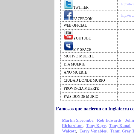
http://twi
TWITTER
http://w
FACEBOOK
WEB OFICIAL
YOUTUBE
MY SPACE
MOTIVO MUERTE
DIA MUERTE
AÑO MUERTE
CIUDAD DONDE MURIO
PROVINCIA MUERTE
PAIS DONDE MURIO
Famosos que nacieron en Inglaterra c
,
,
Martin Slocombe
Rob Edwards
John
,
,
,
Richardson
Tony Kaye
Tony Kanal
,
,
Walcott
Terry Venables
Tanni Grey 