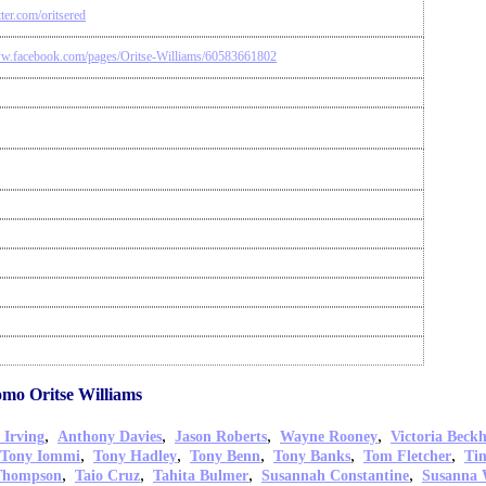
tter.com/oritsered
ww.facebook.com/pages/Oritse-Williams/60583661802
omo Oritse Williams
,
,
,
,
 Irving
Anthony Davies
Jason Roberts
Wayne Rooney
Victoria Beck
,
,
,
,
,
Tony Iommi
Tony Hadley
Tony Benn
Tony Banks
Tom Fletcher
Ti
,
,
,
,
Thompson
Taio Cruz
Tahita Bulmer
Susannah Constantine
Susanna 