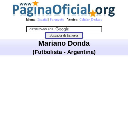
Idioma:
Español
|
Português
Version:
Celular
|
Desktop
Mariano Donda
(Futbolista - Argentina)