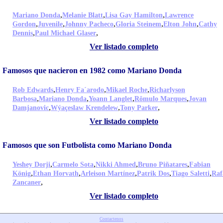
,
,
,
Mariano Donda
Melanie Blatt
Lisa Gay Hamilton
Lawrence
,
,
,
,
,
Gordon
Juvenile
Johnny Pacheco
Gloria Steinem
Elton John
Cathy
,
,
Dennis
Paul Michael Glaser
Ver listado completo
Famosos que nacieron en 1982 como Mariano Donda
,
,
,
Rob Edwards
Henry Fa´arodo
Mikael Roche
Richarlyson
,
,
,
,
Barbosa
Mariano Donda
Yoann Langlet
Rômulo Marques
Jovan
,
,
,
Damjanovic
Wýaçeslaw Krendelew
Tony Parker
Ver listado completo
Famosos que son Futbolista como Mariano Donda
,
,
,
,
Yeshey Dorji
Carmelo Sota
Nikki Ahmed
Bruno Piñatares
Fabian
,
,
,
,
,
König
Ethan Horvath
Arleison Martínez
Patrik Dos
Tiago Saletti
Raf
,
Zancaner
Ver listado completo
Contactenos