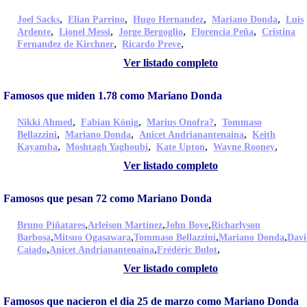
,
,
,
,
Joel Sacks
Elian Parrino
Hugo Hernandez
Mariano Donda
Luis
,
,
,
,
Ardente
Lionel Messi
Jorge Bergoglio
Florencia Peña
Cristina
,
,
Fernandez de Kirchner
Ricardo Preve
Ver listado completo
Famosos que miden 1.78 como Mariano Donda
,
,
,
Nikki Ahmed
Fabian König
Marius Onofra?
Tommaso
,
,
,
Bellazzini
Mariano Donda
Anicet Andrianantenaina
Keith
,
,
,
,
Kayamba
Moshtagh Yaghoubi
Kate Upton
Wayne Rooney
Ver listado completo
Famosos que pesan 72 como Mariano Donda
,
,
,
Bruno Piñatares
Arleison Martínez
John Boye
Richarlyson
,
,
,
,
Barbosa
Mitsuo Ogasawara
Tommaso Bellazzini
Mariano Donda
Davi
,
,
,
Caiado
Anicet Andrianantenaina
Frédéric Bulot
Ver listado completo
Famosos que nacieron el dia 25 de marzo como Mariano Donda