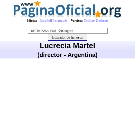
Idioma:
Español
|
Português
Version:
Celular
|
Desktop
Lucrecia Martel
(director - Argentina)