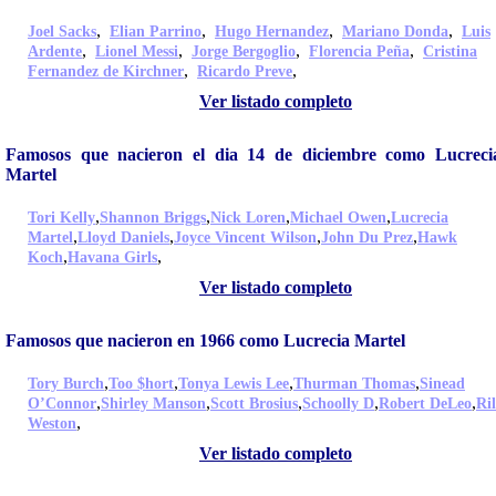
,
,
,
,
Joel Sacks
Elian Parrino
Hugo Hernandez
Mariano Donda
Luis
,
,
,
,
Ardente
Lionel Messi
Jorge Bergoglio
Florencia Peña
Cristina
,
,
Fernandez de Kirchner
Ricardo Preve
Ver listado completo
Famosos que nacieron el dia 14 de diciembre como Lucreci
Martel
,
,
,
,
Tori Kelly
Shannon Briggs
Nick Loren
Michael Owen
Lucrecia
,
,
,
,
Martel
Lloyd Daniels
Joyce Vincent Wilson
John Du Prez
Hawk
,
,
Koch
Havana Girls
Ver listado completo
Famosos que nacieron en 1966 como Lucrecia Martel
,
,
,
,
Tory Burch
Too $hort
Tonya Lewis Lee
Thurman Thomas
Sinead
,
,
,
,
,
O’Connor
Shirley Manson
Scott Brosius
Schoolly D
Robert DeLeo
Ri
,
Weston
Ver listado completo