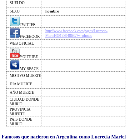
SUELDO
hombre
SEXO
TWITTER
http://www.facebook.com/pages/Lucrecia-
Martel/30178948637?v=photos
FACEBOOK
WEB OFICIAL
YOUTUBE
MY SPACE
MOTIVO MUERTE
DIA MUERTE
AÑO MUERTE
CIUDAD DONDE
MURIO
PROVINCIA
MUERTE
PAIS DONDE
MURIO
Famosos que nacieron en Argentina como Lucrecia Martel